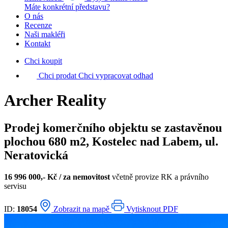
Máte konkrétní představu?
O nás
Recenze
Naši makléři
Kontakt
Chci koupit
Chci prodat
Chci vypracovat odhad
Archer Reality
Prodej komerčního objektu se zastavěnou
plochou 680 m2, Kostelec nad Labem, ul.
Neratovická
16 996 000,- Kč / za nemovitost
včetně provize RK a právního
servisu
ID:
18054
Zobrazit na mapě
Vytisknout PDF