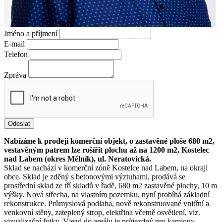
Jméno a příjmení
E-mail
Telefon
Zpráva
Odeslat
Nabízíme k prodeji komerční objekt, o zastavěné ploše 680 m2,
vestavěným patrem lze rošířit plochu až na 1200 m2, Kostelec
nad Labem (okres Mělník), ul. Neratovická.
Sklad se nachází v komerční zóně Kostelce nad Labem, na okraji
obce. Sklad je zděný s betonovými výztuhami, prodává se
prostřední sklad ze tří skladů v řadě, 680 m2 zastavěné plochy, 10 m
výšky. Nová střecha, na vlastním pozemku, nyní probíhá základní
rekonstrukce. Průmyslová podlaha, nově rekonstruované vnitřní a
venkovní stěny, zateplený strop, elektřina včetně osvětlení, viz.
vizualizační fotky. Vjezd do areálu je průjezdný pro kamiony.