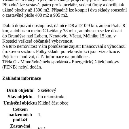
Případně lze vestavět patro pro kanceláře, vedení firmy a docílit tak
užitné plochy až 1300 m2. Případně lze koupit i dva sklady sousední
o zastavěné ploše 400 m2 a 905 m2.
Dobrá dopravní dostupnost, dálnice D8 a D10 9 km, autem Praha 8
km, autobusem metro C Letňany 38 min., autobusem se lze dostat
do Brandýsa nad Labem, Neratovic, Všetat, Mělníku 15 km, v
Kostelci veškerá občanská vybavenost.
Na tuto nemovitost Vám pomůžeme zajistit financování s výhodnou
úrokovou sazbou. Fotky skladu po rekonstrukci jsou vizualizace.
Pojďte se podívat, další informace na prohlídce..
Třída G - Mimořádně nehospodárná - Energetický štítek budovy
(PENB) nebyl dodán.
Základní informace
Druh objektu
Skeletový
Stav objektu
Po rekonstrukci
Umístění objektu
Klidná část obce
Celkem
nadzemních
1
podlaží
Zastavěná
652