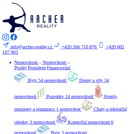
info@archer-reality.cz
+420 266 710 876
+420 602
107 903
Nemovitosti
Nemovitosti
Prodej
Pronájem
Financování
Byty
54 nemovitostí
Domy a vily
34
nemovitostí
Pozemky
14 nemovitostí
Hotely,
penziony a restaurace
1 nemovitost
Chaty a rekreační
objekty
3 nemovitosti
Komerční nemovitosti
6
nemovitostí
Byty
3 nemovitosti