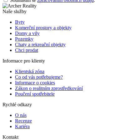
Souhlasím se
zpracováním osobních údajů
.
Naše služby
Byty
Komerční prostory a objekty
Domy a vily
Pozemky
Chaty a rekreační objekty
Chci prodat
Informace pro klienty
Klientská zóna
Co od vás potřebujeme?
Informace o cookies
Zákon o realitním zprostředkování
Poučení spotřebitele
Rychlé odkazy
O nás
Recenze
Kariéra
Kontakt