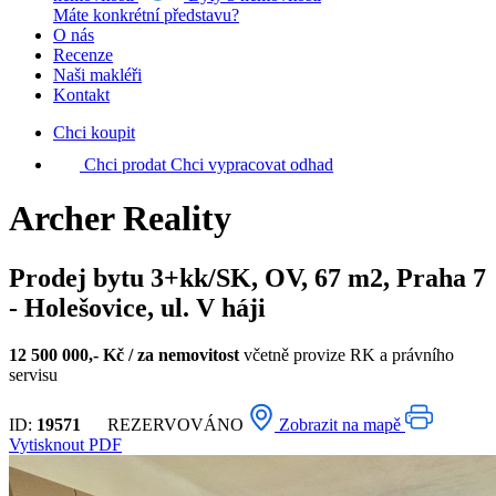
Máte konkrétní představu?
O nás
Recenze
Naši makléři
Kontakt
Chci koupit
Chci prodat
Chci vypracovat odhad
Archer Reality
Prodej bytu 3+kk/SK, OV, 67 m2, Praha 7
- Holešovice, ul. V háji
12 500 000,- Kč / za nemovitost
včetně provize RK a právního
servisu
ID:
19571
REZERVOVÁNO
Zobrazit na mapě
Vytisknout PDF