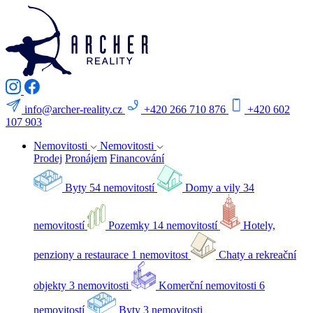
info@archer-reality.cz
+420 266 710 876
+420 602
107 903
Nemovitosti
Nemovitosti
Prodej
Pronájem
Financování
Byty
54 nemovitostí
Domy a vily
34
nemovitostí
Pozemky
14 nemovitostí
Hotely,
penziony a restaurace
1 nemovitost
Chaty a rekreační
objekty
3 nemovitosti
Komerční nemovitosti
6
nemovitostí
Byty
3 nemovitosti