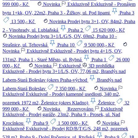
999 000,- Kč
Novinka
Exkluzivně
Exkluzivně - Pronájem
bytu 1+kk, OV, 22m2, Praha 3 - Žižkov, ul. Pod lipami
Praha 3
13 500,- Kč
Novinka
Prodej bytu 3+1, OV, 84m2, Praha
2 - Vinohrady, ul. Lublaňská
Praha 2
15 620 000,- Kč
Novinka
Prodej bytu 3+1/L/G/S, OV, 69m2, Praha 10 -
Strašnice, ul. Tehovská
Praha 10
9 500 000,- Kč
Novinka
Exkluzivně
Exkluzivně - Prodej bytu 4+1/S, OV,
131m2, Praha 1 - Staré Město, ul. Rybná
Praha 1
26 000
000,- Kč
Novinka
Exkluzivně
3D prohlídka
Exkluzivně - Prodej bytu 3+1/L/S, OV, 77,06 m2, Brandýs nad
Labem-Stará Boleslav (okres Praha-východ
Brandýs nad
Labem-Stará Boleslav
7 350 000,- Kč
Novinka
Exkluzivně
Exkluzivně - Prodej kamenné usedlosti, 340 m2,
pozemek 1972 m2, Želenice (okres Kladno)
Želenice
32
999 000,- Kč
Novinka
Rezervováno
Exkluzivně
Exkluzivně - Prodej garáže, 23m2, Praha 9 - Prosek, ul. Nad
Krocínkou
Praha 9
1 500 000,- Kč
Novinka
Exkluzivně
Exkluzivně - Prodej RD/B/T/G/S, 248 m2, pozemek
528 m2, Praha 9 - Dolní Počernice, ul. Rtyňská
Praha 9
18