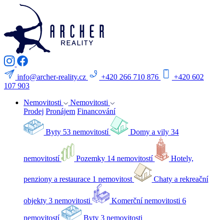
info@archer-reality.cz
+420 266 710 876
+420 602
107 903
Nemovitosti
Nemovitosti
Prodej
Pronájem
Financování
Byty
53 nemovitostí
Domy a vily
34
nemovitostí
Pozemky
14 nemovitostí
Hotely,
penziony a restaurace
1 nemovitost
Chaty a rekreační
objekty
3 nemovitosti
Komerční nemovitosti
6
nemovitostí
Byty
3 nemovitosti