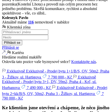
pozemku(Kostelní Lhota) a provedl nás celým procesem bez
jediného problému. Skvělá komunikace, rychlost a absolutní
spolehlivost – vše, co slíbil..
Kolesnyk Pavlo
Aktuálně máme
116
nemovitostí v nabídce
Klientská zóna
Přihlásit se
Přihlásit se
Kariéra
Hledáme realitní makléře
Oslovila tato pozice vaše byznysové srdce?
Kontaktujte nás
.
Exkluzivně
Exkluzivně - Prodej bytu 1+1/B/S, OV, 50m2, Praha
3 - Žižkov, ul. Hartigova
7 790 000,- Kč
Exkluzivně
Exkluzivně - Prodej bytu 3+1, DV, 59m2, Praha 4 - Krč, ul.
Hurbanova
7 490 000,- Kč
Exkluzivně
Exkluzivně - Prodej
bytu 2+kk/B/S, OV, 50m2, Praha 3 - Žižkov, ul. Hartigova
7
790 000,- Kč
Ke klientům jsme otevření
a chápeme, že něco jiného