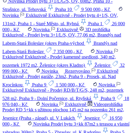
Novinka
Prodej bytu 3+1/L/G/S, OV, 69m2, Praha 10 -
Strašnice, ul. Tehovská
Praha 10
9 500 000,- Kč
Novinka
Exkluzivně
Exkluzivně - Prodej bytu 4+1/S, OV,
131m2, Praha 1 - Staré Město, ul. Rybná
Praha 1
26 000
000,- Kč
Novinka
Exkluzivně
3D prohlídka
Exkluzivně - Prodej bytu 3+1/L/S, OV, 77,06 m2, Brandýs nad
Labem-Stará Boleslav (okres Praha-východ
Brandýs nad
Labem-Stará Boleslav
7 350 000,- Kč
Novinka
Exkluzivně
Exkluzivně - Prodej kamenné usedlosti, 340 m2,
pozemek 1972 m2, Želenice (okres Kladno)
Želenice
32
999 000,- Kč
Novinka
Rezervováno
Exkluzivně
Exkluzivně - Prodej garáže, 23m2, Praha 9 - Prosek, ul. Nad
Krocínkou
Praha 9
1 500 000,- Kč
Novinka
Exkluzivně
Exkluzivně - Prodej RD/B/T/G/S, 248 m2, pozemek
528 m2, Praha 9 - Dolní Počernice, ul. Rtyňská
Praha 9
18
976 040,- Kč
Novinka
Exkluzivně
Videoprohlídka
Prodej RD 5+kk s užitnou plochou 145 m2 na pozemku 261 m2,
Jesenice (Praha - západ), ul. V Lukách
Jesenice
16 950
000,- Kč
Novinka
Prodej bytu 3+kk 87m2 s terasou a vlastní
zahradou 369m2, Praha 5 - Zbraslav, ul. K Radotínu
Praha 5