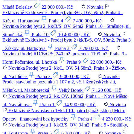
Mladá Boleslav
22 000 000,- Kč
Novinka
Exkluzivně
Exkluzivně - Prodej bytu 3+1, DV, 59m2, Praha 4 -
Krč, ul. Hurbanova
Praha 4
7 490 000,- Kč
Novinka
Prodej bytu 2+kk/B/S, OV, 64m2, Praha 10 - Strašnice, ul.
Strančická
Praha 10
10 400 000,- Kč
Novinka
Exkluzivně
Exkluzivně - Prodej bytu 2+kk/B/S, OV, 50m2, Praha 3
- Žižkov, ul. Hartigova
Praha 3
7 790 000,- Kč
Novinka
Prodej RD/B/G/S, 240 m2, pozemek 1199 m2, Praha 9 -
Horní Počernice, ul. Lhotská
Praha 9
22 000 000,- Kč
Novinka
Prodej bytu 2+kk/L, OV, 54,68m2, Praha 3 - Žižkov,
ul. Na hlídce
Praha 3
9 000 000,- Kč
Novinka
Prodej stavebního pozemku 1 107 m2, vč. inženýrských sítí,
Mělník, ul. Maloborecká
Velký Borek
7 120 000,- Kč
Novinka
Prodej bytu 2+kk, OV, 106m2, Praha 1 - Nové Město,
ul. Navrátilova
Praha 1
14 990 000,- Kč
Novinka
Exkluzivně
Novostavba 1+kk | 10. patro | garáž, sklep | Metro
Opatov | financování bez hypotéky
Praha 4
4 230 000,- Kč
Novinka
Prodej bytu 1+kk/B/S, OV, 34m2, Praha 5 - Stodůlky,
ul. Toufarova
Praha 5
6 700 000,- Kč
Novinka