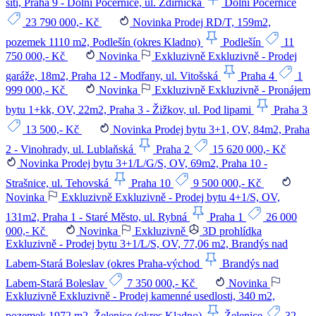
sítí, Praha 9 - Dolní Počernice, ul. Ždírnická
Dolní Počernice
23 790 000,- Kč
Novinka
Prodej RD/T, 159m2,
pozemek 1110 m2, Podlešín (okres Kladno)
Podlešín
11
750 000,- Kč
Novinka
Exkluzivně
Exkluzivně - Prodej
garáže, 18m2, Praha 12 - Modřany, ul. Vitošská
Praha 4
1
999 000,- Kč
Novinka
Exkluzivně
Exkluzivně - Pronájem
bytu 1+kk, OV, 22m2, Praha 3 - Žižkov, ul. Pod lipami
Praha 3
13 500,- Kč
Novinka
Prodej bytu 3+1, OV, 84m2, Praha
2 - Vinohrady, ul. Lublaňská
Praha 2
15 620 000,- Kč
Novinka
Prodej bytu 3+1/L/G/S, OV, 69m2, Praha 10 -
Strašnice, ul. Tehovská
Praha 10
9 500 000,- Kč
Novinka
Exkluzivně
Exkluzivně - Prodej bytu 4+1/S, OV,
131m2, Praha 1 - Staré Město, ul. Rybná
Praha 1
26 000
000,- Kč
Novinka
Exkluzivně
3D prohlídka
Exkluzivně - Prodej bytu 3+1/L/S, OV, 77,06 m2, Brandýs nad
Labem-Stará Boleslav (okres Praha-východ
Brandýs nad
Labem-Stará Boleslav
7 350 000,- Kč
Novinka
Exkluzivně
Exkluzivně - Prodej kamenné usedlosti, 340 m2,
pozemek 1972 m2, Želenice (okres Kladno)
Želenice
32