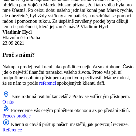
přidělen pan Vojtěch Marek. Musím přiznat, že i tato volba byla pro
mne šťastná. Po celou dobu našeho jednání konal pan Marek rychle,
ale obezřetně, byl vždy vstřícný a empatický a nezdráhal se pomoci
radou i pomocnou rukou. Za úspěšně završený prodej bytu děkuji
jemu i společnosti, která jej zaměstnává! Vladimír Hycl
Vladimír Hycl
Hlavní město Praha
23.09.2021
Proč s námi?
Nákup a prodej realit není jako pořídit co nejlepší smartphone. Často
jde o největší finanční transakci vašeho života. Proto vás při ní
podpoříme osobním přístupem a poctivou pečlivostí. Máme radost,
že se nám to podle
referencí
spokojených klientů daří.
Jsme rodinná realitní kancelář z Prahy se vstřícným přístupem.
O nás
Provedeme vás celým průběhem obchodu až po předání klíčů.
Proces prodeje
Klienti si chválí přístup našich makléřů, jak potvrzují recenze.
Reference