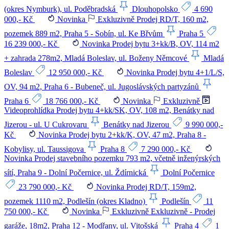
(okres Nymburk), ul. Poděbradská
Dlouhopolsko
4 690
000,- Kč
Novinka
Exkluzivně
Prodej RD/T, 160 m2,
pozemek 889 m2, Praha 5 - Sobín, ul. Ke Břvům
Praha 5
16 239 000,- Kč
Novinka
Prodej bytu 3+kk/B, OV, 114 m2
+ zahrada 278m2, Mladá Boleslav, ul. Boženy Němcové
Mladá
Boleslav
12 950 000,- Kč
Novinka
Prodej bytu 4+1/L/S,
OV, 94 m2, Praha 6 - Bubeneč, ul. Jugoslávských partyzánů
Praha 6
18 766 000,- Kč
Novinka
Exkluzivně
Videoprohlídka
Prodej bytu 4+kk/SK, OV, 108 m2, Benátky nad
Jizerou - ul. U Cukrovaru
Benátky nad Jizerou
9 990 000,-
Kč
Novinka
Prodej bytu 2+kk/K, OV, 47 m2, Praha 8 -
Kobylisy, ul. Taussigova
Praha 8
7 290 000,- Kč
Novinka
Prodej stavebního pozemku 793 m2, včetně inženýrských
sítí, Praha 9 - Dolní Počernice, ul. Ždírnická
Dolní Počernice
23 790 000,- Kč
Novinka
Prodej RD/T, 159m2,
pozemek 1110 m2, Podlešín (okres Kladno)
Podlešín
11
750 000,- Kč
Novinka
Exkluzivně
Exkluzivně - Prodej
garáže, 18m2, Praha 12 - Modřany, ul. Vitošská
Praha 4
1