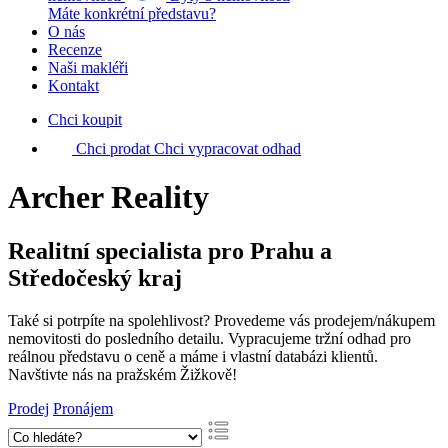
Máte konkrétní představu?
O nás
Recenze
Naši makléři
Kontakt
Chci koupit
Chci prodat
Chci vypracovat odhad
Archer Reality
Realitní specialista
pro Prahu a
Středočeský kraj
Také si potrpíte na spolehlivost? Provedeme vás prodejem/nákupem
nemovitosti do posledního detailu. Vypracujeme tržní odhad pro
reálnou představu o ceně a máme i vlastní databázi klientů.
Navštivte nás na pražském Žižkově!
Prodej
Pronájem