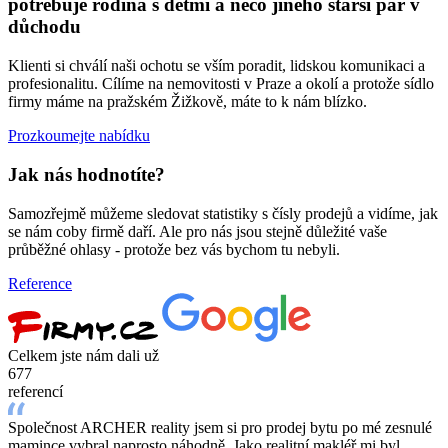
potřebuje rodina s dětmi a něco jiného starší pár v
důchodu
Klienti si chválí naši ochotu se vším poradit, lidskou komunikaci a
profesionalitu. Cílíme na nemovitosti v Praze a okolí a protože sídlo
firmy máme na pražském Žižkově, máte to k nám blízko.
Prozkoumejte nabídku
Jak nás hodnotíte?
Samozřejmě můžeme sledovat statistiky s čísly prodejů a vidíme, jak
se nám coby firmě daří. Ale pro nás jsou stejně důležité vaše
průběžné ohlasy - protože bez vás bychom tu nebyli.
Reference
Celkem jste nám dali už
677
referencí
Společnost ARCHER reality jsem si pro prodej bytu po mé zesnulé
mamince vybral naprosto náhodně. Jako realitní makléř mi byl