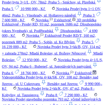
Prodej bytu 3+1/L, OV, 78m2, Praha 5 - Smíchov, ul. Plzeňská
Praha 5
10 990 000,- Kč
Novinka
Prodej bytu 1+1 OV,
46m2, Praha 3 - Vinohrady, ul. Hollarovo náměstí
Praha 3
7 600 900,- Kč
Novinka
Exkluzivně
3D prohlídka
Exkluzivně - Prodej RD, 93 m2, pozemek 1686 m2, Dlouhopolsko
(okres Nymburk), ul. Poděbradská
Dlouhopolsko
4 690
000,- Kč
Novinka
Exkluzivně
Prodej RD/T, 160 m2,
pozemek 889 m2, Praha 5 - Sobín, ul. Ke Břvům
Praha 5
16 239 000,- Kč
Novinka
Prodej bytu 3+kk/B, OV, 114 m2
+ zahrada 278m2, Mladá Boleslav, ul. Boženy Němcové
Mladá
Boleslav
12 950 000,- Kč
Novinka
Prodej bytu 4+1/L/S,
OV, 94 m2, Praha 6 - Bubeneč, ul. Jugoslávských partyzánů
Praha 6
18 766 000,- Kč
Novinka
Exkluzivně
Videoprohlídka
Prodej bytu 4+kk/SK, OV, 108 m2, Benátky nad
Jizerou - ul. U Cukrovaru
Benátky nad Jizerou
9 990 000,-
Kč
Novinka
Prodej bytu 2+kk/K, OV, 47 m2, Praha 8 -
Kobylisy, ul. Taussigova
Praha 8
7 290 000,- Kč
Novinka
Prodej stavebního pozemku 793 m2, včetně inženýrských