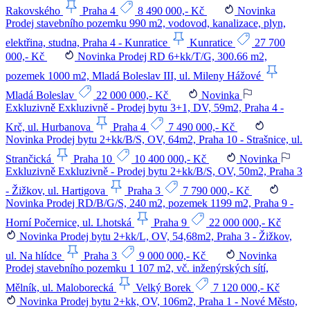
Rakovského
Praha 4
8 490 000,- Kč
Novinka
Prodej stavebního pozemku 990 m2, vodovod, kanalizace, plyn,
elektřina, studna, Praha 4 - Kunratice
Kunratice
27 700
000,- Kč
Novinka
Prodej RD 6+kk/T/G, 300.66 m2,
pozemek 1000 m2, Mladá Boleslav III, ul. Mileny Hážové
Mladá Boleslav
22 000 000,- Kč
Novinka
Exkluzivně
Exkluzivně - Prodej bytu 3+1, DV, 59m2, Praha 4 -
Krč, ul. Hurbanova
Praha 4
7 490 000,- Kč
Novinka
Prodej bytu 2+kk/B/S, OV, 64m2, Praha 10 - Strašnice, ul.
Strančická
Praha 10
10 400 000,- Kč
Novinka
Exkluzivně
Exkluzivně - Prodej bytu 2+kk/B/S, OV, 50m2, Praha 3
- Žižkov, ul. Hartigova
Praha 3
7 790 000,- Kč
Novinka
Prodej RD/B/G/S, 240 m2, pozemek 1199 m2, Praha 9 -
Horní Počernice, ul. Lhotská
Praha 9
22 000 000,- Kč
Novinka
Prodej bytu 2+kk/L, OV, 54,68m2, Praha 3 - Žižkov,
ul. Na hlídce
Praha 3
9 000 000,- Kč
Novinka
Prodej stavebního pozemku 1 107 m2, vč. inženýrských sítí,
Mělník, ul. Maloborecká
Velký Borek
7 120 000,- Kč
Novinka
Prodej bytu 2+kk, OV, 106m2, Praha 1 - Nové Město,