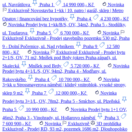
ul. Navrátilova
Praha 1
14 990 000,- Kč
Novinka
Exkluzivně
Novostavba 1+kk | 10. patro | garáž, sklep | Metro
Opatov | financování bez hypotéky
Praha 4
4 230 000,- Kč
Novinka
Prodej bytu 1+kk/B/S, OV, 34m2, Praha 5 - Stodůlky,
ul. Toufarova
Praha 5
6 700 000,- Kč
Novinka
Exkluzivně
Exkluzivně - Prodej stavebního pozemku 530 m2, Praha
9 - Dolní Počernice, ul. Nad rybníkem
Praha 9
12 580
800,- Kč
Novinka
Exkluzivně
Exkluzivně - Prodej bytu
2+1/S, OV, 71 m2, Mníšek pod Brdy (okres Praha-západ), ul.
Skalecká
Mníšek pod Brdy
5 720 000,- Kč
Novinka
Prodej bytu 4+1/L/S, OV, 94m2, Praha 4 - Modřany, ul.
Rakovského
Praha 4
10 700 000,- Kč
Novinka
3+kk u Strossmayerova náměstí | klidný vnitroblok, vysoké stropy,
sklep 9 m2
Praha 7
12 000 000,- Kč
Novinka
Prodej bytu 3+1/L, OV, 78m2, Praha 5 - Smíchov, ul. Plzeňská
Praha 5
10 990 000,- Kč
Novinka
Prodej bytu 1+1 OV,
46m2, Praha 3 - Vinohrady, ul. Hollarovo náměstí
Praha 3
7 600 900,- Kč
Novinka
Exkluzivně
3D prohlídka
Exkluzivně - Prodej RD, 93 m2, pozemek 1686 m2, Dlouhopolsko