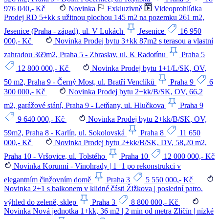
976 040,- Kč
Novinka
Exkluzivně
Videoprohlídka
Prodej RD 5+kk s užitnou plochou 145 m2 na pozemku 261 m2,
Jesenice (Praha - západ), ul. V Lukách
Jesenice
16 950
000,- Kč
Novinka
Prodej bytu 3+kk 87m2 s terasou a vlastní
zahradou 369m2, Praha 5 - Zbraslav, ul. K Radotínu
Praha 5
12 800 000,- Kč
Novinka
Prodej bytu 1+1/L/SK, OV,
50 m2, Praha 9 - Černý Most, ul. Bratří Venclíků
Praha 9
6
300 000,- Kč
Novinka
Prodej bytu 2+kk/B/SK, OV, 66,2
m2, garážové stání, Praha 9 - Letňany, ul. Hlučkova
Praha 9
9 640 000,- Kč
Novinka
Prodej bytu 2+kk/B/SK, OV,
59m2, Praha 8 - Karlín, ul. Sokolovská
Praha 8
11 650
000,- Kč
Novinka
Prodej bytu 2+kk/B/SK, DV, 58,20 m2,
Praha 10 - Vršovice, ul. Tolstého
Praha 10
12 000 000,- Kč
Novinka
Korunní - Vinohrady | 1+1 po rekonstrukci v
elegantním činžovním domě
Praha 3
5 550 000,- Kč
Novinka
2+1 s balkonem v klidné části Žižkova | poslední patro,
výhled do zeleně, sklep
Praha 3
8 800 000,- Kč
Novinka
Nová jednotka 1+kk, 36 m2 | 2 min od metra Zličín | nízké