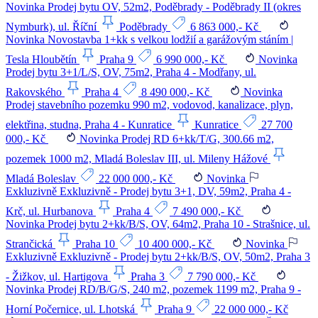
Novinka
Prodej bytu OV, 52m2, Poděbrady - Poděbrady II (okres
Nymburk), ul. Říční
Poděbrady
6 863 000,- Kč
Novinka
Novostavba 1+kk s velkou lodžií a garážovým stáním |
Tesla Hloubětín
Praha 9
6 990 000,- Kč
Novinka
Prodej bytu 3+1/L/S, OV, 75m2, Praha 4 - Modřany, ul.
Rakovského
Praha 4
8 490 000,- Kč
Novinka
Prodej stavebního pozemku 990 m2, vodovod, kanalizace, plyn,
elektřina, studna, Praha 4 - Kunratice
Kunratice
27 700
000,- Kč
Novinka
Prodej RD 6+kk/T/G, 300.66 m2,
pozemek 1000 m2, Mladá Boleslav III, ul. Mileny Hážové
Mladá Boleslav
22 000 000,- Kč
Novinka
Exkluzivně
Exkluzivně - Prodej bytu 3+1, DV, 59m2, Praha 4 -
Krč, ul. Hurbanova
Praha 4
7 490 000,- Kč
Novinka
Prodej bytu 2+kk/B/S, OV, 64m2, Praha 10 - Strašnice, ul.
Strančická
Praha 10
10 400 000,- Kč
Novinka
Exkluzivně
Exkluzivně - Prodej bytu 2+kk/B/S, OV, 50m2, Praha 3
- Žižkov, ul. Hartigova
Praha 3
7 790 000,- Kč
Novinka
Prodej RD/B/G/S, 240 m2, pozemek 1199 m2, Praha 9 -
Horní Počernice, ul. Lhotská
Praha 9
22 000 000,- Kč