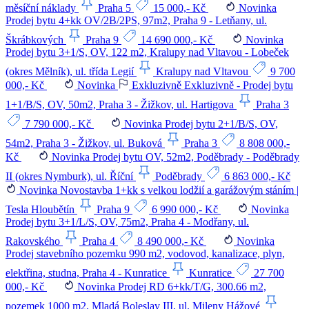
měsíční náklady
Praha 5
15 000,- Kč
Novinka
Prodej bytu 4+kk OV/2B/2PS, 97m2, Praha 9 - Letňany, ul.
Škrábkových
Praha 9
14 690 000,- Kč
Novinka
Prodej bytu 3+1/S, OV, 122 m2, Kralupy nad Vltavou - Lobeček
(okres Mělník), ul. třída Legií
Kralupy nad Vltavou
9 700
000,- Kč
Novinka
Exkluzivně
Exkluzivně - Prodej bytu
1+1/B/S, OV, 50m2, Praha 3 - Žižkov, ul. Hartigova
Praha 3
7 790 000,- Kč
Novinka
Prodej bytu 2+1/B/S, OV,
54m2, Praha 3 - Žižkov, ul. Buková
Praha 3
8 808 000,-
Kč
Novinka
Prodej bytu OV, 52m2, Poděbrady - Poděbrady
II (okres Nymburk), ul. Říční
Poděbrady
6 863 000,- Kč
Novinka
Novostavba 1+kk s velkou lodžií a garážovým stáním |
Tesla Hloubětín
Praha 9
6 990 000,- Kč
Novinka
Prodej bytu 3+1/L/S, OV, 75m2, Praha 4 - Modřany, ul.
Rakovského
Praha 4
8 490 000,- Kč
Novinka
Prodej stavebního pozemku 990 m2, vodovod, kanalizace, plyn,
elektřina, studna, Praha 4 - Kunratice
Kunratice
27 700
000,- Kč
Novinka
Prodej RD 6+kk/T/G, 300.66 m2,
pozemek 1000 m2, Mladá Boleslav III, ul. Mileny Hážové