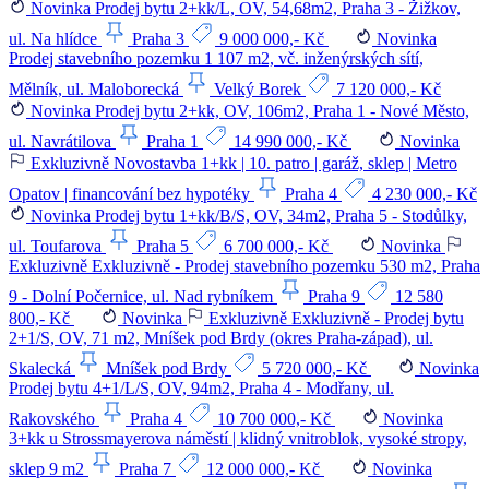
Novinka
Prodej bytu 2+kk/L, OV, 54,68m2, Praha 3 - Žižkov,
ul. Na hlídce
Praha 3
9 000 000,- Kč
Novinka
Prodej stavebního pozemku 1 107 m2, vč. inženýrských sítí,
Mělník, ul. Maloborecká
Velký Borek
7 120 000,- Kč
Novinka
Prodej bytu 2+kk, OV, 106m2, Praha 1 - Nové Město,
ul. Navrátilova
Praha 1
14 990 000,- Kč
Novinka
Exkluzivně
Novostavba 1+kk | 10. patro | garáž, sklep | Metro
Opatov | financování bez hypotéky
Praha 4
4 230 000,- Kč
Novinka
Prodej bytu 1+kk/B/S, OV, 34m2, Praha 5 - Stodůlky,
ul. Toufarova
Praha 5
6 700 000,- Kč
Novinka
Exkluzivně
Exkluzivně - Prodej stavebního pozemku 530 m2, Praha
9 - Dolní Počernice, ul. Nad rybníkem
Praha 9
12 580
800,- Kč
Novinka
Exkluzivně
Exkluzivně - Prodej bytu
2+1/S, OV, 71 m2, Mníšek pod Brdy (okres Praha-západ), ul.
Skalecká
Mníšek pod Brdy
5 720 000,- Kč
Novinka
Prodej bytu 4+1/L/S, OV, 94m2, Praha 4 - Modřany, ul.
Rakovského
Praha 4
10 700 000,- Kč
Novinka
3+kk u Strossmayerova náměstí | klidný vnitroblok, vysoké stropy,
sklep 9 m2
Praha 7
12 000 000,- Kč
Novinka