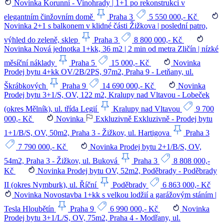
Novinka
Korunní - Vinohrady | 1+1 po rekonstrukci v
elegantním činžovním domě
Praha 3
5 550 000,- Kč
Novinka
2+1 s balkonem v klidné části Žižkova | poslední patro,
výhled do zeleně, sklep
Praha 3
8 800 000,- Kč
Novinka
Nová jednotka 1+kk, 36 m2 | 2 min od metra Zličín | nízké
měsíční náklady
Praha 5
15 000,- Kč
Novinka
Prodej bytu 4+kk OV/2B/2PS, 97m2, Praha 9 - Letňany, ul.
Škrábkových
Praha 9
14 690 000,- Kč
Novinka
Prodej bytu 3+1/S, OV, 122 m2, Kralupy nad Vltavou - Lobeček
(okres Mělník), ul. třída Legií
Kralupy nad Vltavou
9 700
000,- Kč
Novinka
Exkluzivně
Exkluzivně - Prodej bytu
1+1/B/S, OV, 50m2, Praha 3 - Žižkov, ul. Hartigova
Praha 3
7 790 000,- Kč
Novinka
Prodej bytu 2+1/B/S, OV,
54m2, Praha 3 - Žižkov, ul. Buková
Praha 3
8 808 000,-
Kč
Novinka
Prodej bytu OV, 52m2, Poděbrady - Poděbrady
II (okres Nymburk), ul. Říční
Poděbrady
6 863 000,- Kč
Novinka
Novostavba 1+kk s velkou lodžií a garážovým stáním |
Tesla Hloubětín
Praha 9
6 990 000,- Kč
Novinka
Prodej bytu 3+1/L/S, OV, 75m2, Praha 4 - Modřany, ul.