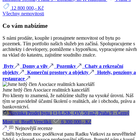
12 800 000,- Kč
Všechny nemovitosti
Co vám nabízíme
S námi prodáte, koupíte i pronajmete nemovitost od bytu po
pozemek. Tím portfolio našich služeb jen začíná. Spolupracujeme s
architekty i developery, pomůžeme s hypotékou, vypracujeme návrh
na vklad do katastru, zajistíme soudního znalce.
Byty
Domy a vily
Pozemky
Chaty a rekreační
objekty
Komerční prostory a objekty
Hotely, penziony a
restaurace
Jsme hrdý člen Asociace realitních kanceláří
Pro klienty to znamená, že nabízíme služby na vysoké úrovni. Náš
tým se pravidelně účastní školení o realitách, ale i obchodu, právu a
bankovnictví.
Novinka
Prodej bytu 1+1/L/SK, OV, 50 m2, Praha 9 - Černý
Most, ul. Bratří Venclíků
6 300 000,- Kč
Nejnovější recenze
Chtěli bychom moc poděkovat panu Radku Vatkovi za neuvěřitelně
lidský a zároveň vysoce profesionální přístup. Pomohl nám s koupí