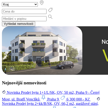
Vyhledat nemovitosti
Nejnovější nemovitosti
Novinka
Prodej bytu 1+1/L/SK, OV, 50 m2, Praha 9 - Černý
Most, ul. Bratří Venclíků
Praha 9
6 300 000,- Kč
Novinka
Prodej bytu 2+kk/B/SK, OV, 66,2 m2, garážové stání,