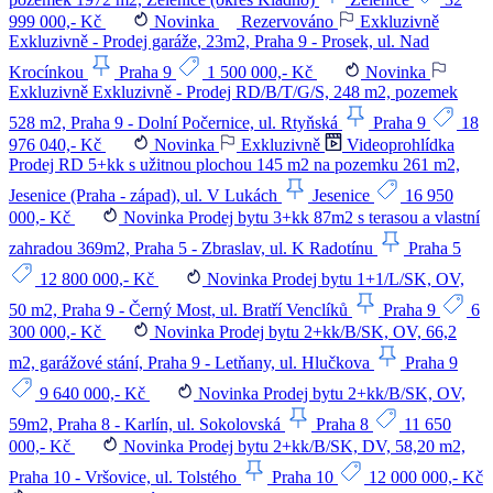
999 000,- Kč
Novinka
Rezervováno
Exkluzivně
Exkluzivně - Prodej garáže, 23m2, Praha 9 - Prosek, ul. Nad
Krocínkou
Praha 9
1 500 000,- Kč
Novinka
Exkluzivně
Exkluzivně - Prodej RD/B/T/G/S, 248 m2, pozemek
528 m2, Praha 9 - Dolní Počernice, ul. Rtyňská
Praha 9
18
976 040,- Kč
Novinka
Exkluzivně
Videoprohlídka
Prodej RD 5+kk s užitnou plochou 145 m2 na pozemku 261 m2,
Jesenice (Praha - západ), ul. V Lukách
Jesenice
16 950
000,- Kč
Novinka
Prodej bytu 3+kk 87m2 s terasou a vlastní
zahradou 369m2, Praha 5 - Zbraslav, ul. K Radotínu
Praha 5
12 800 000,- Kč
Novinka
Prodej bytu 1+1/L/SK, OV,
50 m2, Praha 9 - Černý Most, ul. Bratří Venclíků
Praha 9
6
300 000,- Kč
Novinka
Prodej bytu 2+kk/B/SK, OV, 66,2
m2, garážové stání, Praha 9 - Letňany, ul. Hlučkova
Praha 9
9 640 000,- Kč
Novinka
Prodej bytu 2+kk/B/SK, OV,
59m2, Praha 8 - Karlín, ul. Sokolovská
Praha 8
11 650
000,- Kč
Novinka
Prodej bytu 2+kk/B/SK, DV, 58,20 m2,
Praha 10 - Vršovice, ul. Tolstého
Praha 10
12 000 000,- Kč