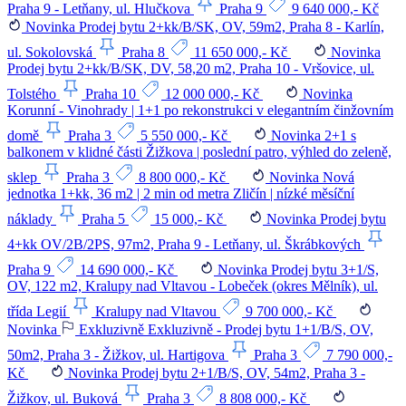
Praha 9 - Letňany, ul. Hlučkova
Praha 9
9 640 000,- Kč
Novinka
Prodej bytu 2+kk/B/SK, OV, 59m2, Praha 8 - Karlín,
ul. Sokolovská
Praha 8
11 650 000,- Kč
Novinka
Prodej bytu 2+kk/B/SK, DV, 58,20 m2, Praha 10 - Vršovice, ul.
Tolstého
Praha 10
12 000 000,- Kč
Novinka
Korunní - Vinohrady | 1+1 po rekonstrukci v elegantním činžovním
domě
Praha 3
5 550 000,- Kč
Novinka
2+1 s
balkonem v klidné části Žižkova | poslední patro, výhled do zeleně,
sklep
Praha 3
8 800 000,- Kč
Novinka
Nová
jednotka 1+kk, 36 m2 | 2 min od metra Zličín | nízké měsíční
náklady
Praha 5
15 000,- Kč
Novinka
Prodej bytu
4+kk OV/2B/2PS, 97m2, Praha 9 - Letňany, ul. Škrábkových
Praha 9
14 690 000,- Kč
Novinka
Prodej bytu 3+1/S,
OV, 122 m2, Kralupy nad Vltavou - Lobeček (okres Mělník), ul.
třída Legií
Kralupy nad Vltavou
9 700 000,- Kč
Novinka
Exkluzivně
Exkluzivně - Prodej bytu 1+1/B/S, OV,
50m2, Praha 3 - Žižkov, ul. Hartigova
Praha 3
7 790 000,-
Kč
Novinka
Prodej bytu 2+1/B/S, OV, 54m2, Praha 3 -
Žižkov, ul. Buková
Praha 3
8 808 000,- Kč