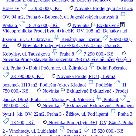
Boleslav
12 950 000,- Kč
Novinka
Prodej bytu 4+1/L/S,
OV, 94 m2, Praha 6 - Bubeneč, ul. Jugoslávských partyzánů
Praha 6
18 766 000,- Kč
Novinka
Exkluzivně
Videoprohlídka
Prodej bytu 4+kk/SK, OV, 108 m2, Benátky nad
Jizerou - ul. U Cukrovaru
Benátky nad Jizerou
9 990 000,-
Kč
Novinka
Prodej bytu 2+kk/K, OV, 47 m2, Praha 8 -
Kobylisy, ul. Taussigova
Praha 8
7 290 000,- Kč
Novinka
Prodej stavebního pozemku 793 m2, včetně inženýrských
sítí, Praha 9 - Dolní Počernice, ul. Ždírnická
Dolní Počernice
23 790 000,- Kč
Novinka
Prodej RD/T, 159m2,
pozemek 1110 m2, Podlešín (okres Kladno)
Podlešín
11
750 000,- Kč
Novinka
Exkluzivně
Exkluzivně - Prodej
garáže, 18m2, Praha 12 - Modřany, ul. Vitošská
Praha 4
1
999 000,- Kč
Novinka
Exkluzivně
Exkluzivně - Pronájem
bytu 1+kk, OV, 22m2, Praha 3 - Žižkov, ul. Pod lipami
Praha 3
13 500,- Kč
Novinka
Prodej bytu 3+1, OV, 84m2, Praha
2 - Vinohrady, ul. Lublaňská
Praha 2
15 620 000,- Kč