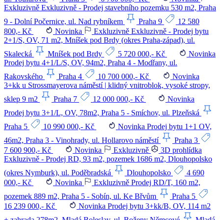
Exkluzivně
Exkluzivně - Prodej stavebního pozemku 530 m2, Praha
9 - Dolní Počernice, ul. Nad rybníkem
Praha 9
12 580
800,- Kč
Novinka
Exkluzivně
Exkluzivně - Prodej bytu
2+1/S, OV, 71 m2, Mníšek pod Brdy (okres Praha-západ), ul.
Skalecká
Mníšek pod Brdy
5 720 000,- Kč
Novinka
Prodej bytu 4+1/L/S, OV, 94m2, Praha 4 - Modřany, ul.
Rakovského
Praha 4
10 700 000,- Kč
Novinka
3+kk u Strossmayerova náměstí | klidný vnitroblok, vysoké stropy,
sklep 9 m2
Praha 7
12 000 000,- Kč
Novinka
Prodej bytu 3+1/L, OV, 78m2, Praha 5 - Smíchov, ul. Plzeňská
Praha 5
10 990 000,- Kč
Novinka
Prodej bytu 1+1 OV,
46m2, Praha 3 - Vinohrady, ul. Hollarovo náměstí
Praha 3
7 600 900,- Kč
Novinka
Exkluzivně
3D prohlídka
Exkluzivně - Prodej RD, 93 m2, pozemek 1686 m2, Dlouhopolsko
(okres Nymburk), ul. Poděbradská
Dlouhopolsko
4 690
000,- Kč
Novinka
Exkluzivně
Prodej RD/T, 160 m2,
pozemek 889 m2, Praha 5 - Sobín, ul. Ke Břvům
Praha 5
16 239 000,- Kč
Novinka
Prodej bytu 3+kk/B, OV, 114 m2
+ zahrada 278m2, Mladá Boleslav, ul. Boženy Němcové
Mladá