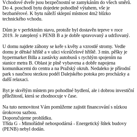
Vchodové dveře jsou bezpečnostní se zamykáním do všech směrů.
Do 4. poschodí bytu dojedete pohodlně výtahem, vše je
bezbariérové. K bytu náleží sklepní místnost 4m2 blízko
technického vchodu.
Dům je v perfektním stavu, protože byl dostavěn teprve v roce
2019. Je zateplený s PENB B a je dobře spravovaný a udržovaný.
U domu najdete záhony se keře s květy a vzrostlé stromy. Vedle
domu je dětské hřiště a v ulici víceúčelové hřiště. 3 min. pěšky je
hypermarket Billa a zastávky autobusů s rychlým spojením na
stanice metra B. Oblast je plně vybavena a dobře napojena
komunikacemi do centra a na Pražský okruh. Nedaleko je přírodní
park s naučnou stezkou podél Dalejského potoka pro procházky a
další relaxaci.
Byt je skvělým místem pro pohodlné bydlení, ale i dobrou investiční
příležitostí, která se zhodnocuje v čase.
Na tuto nemovitost Vám pomůžeme zajistit financování s nízkou
úrokovou sazbou.
Doporučujeme prohlídku.
Třída G - Mimořádně nehospodárná - Energetický štítek budovy
(PENB) nebyl dodán.