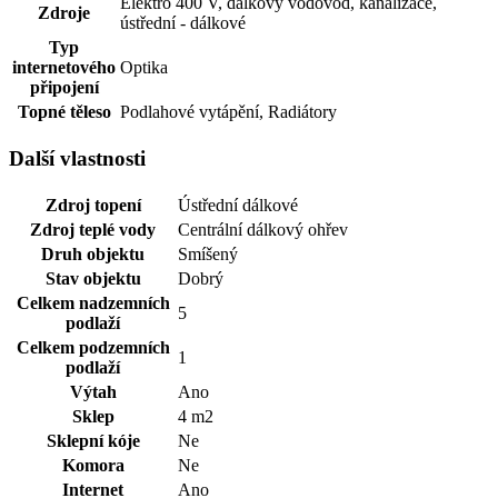
Elektro 400 V, dálkový vodovod, kanalizace,
Zdroje
ústřední - dálkové
Typ
internetového
Optika
připojení
Topné těleso
Podlahové vytápění, Radiátory
Další vlastnosti
Zdroj topení
Ústřední dálkové
Zdroj teplé vody
Centrální dálkový ohřev
Druh objektu
Smíšený
Stav objektu
Dobrý
Celkem nadzemních
5
podlaží
Celkem podzemních
1
podlaží
Výtah
Ano
Sklep
4 m2
Sklepní kóje
Ne
Komora
Ne
Internet
Ano