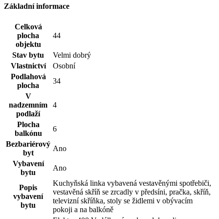
Základní informace
Celková
plocha
44
objektu
Stav bytu
Velmi dobrý
Vlastnictví
Osobní
Podlahová
34
plocha
V
nadzemním
4
podlaží
Plocha
6
balkónu
Bezbariérový
Ano
byt
Vybavení
Ano
bytu
Kuchyňská linka vybavená vestavěnými spotřebiči,
Popis
vestavěná skříň se zrcadly v předsíni, pračka, skříň,
vybavení
televizní skříňka, stoly se židlemi v obývacím
bytu
pokoji a na balkóně