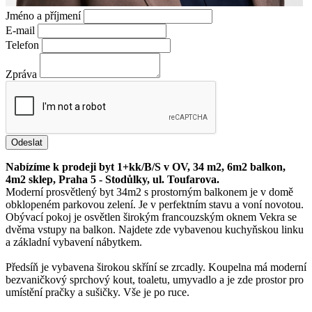
Jméno a příjmení
E-mail
Telefon
Zpráva
Odeslat
Nabízíme k prodeji byt 1+kk/B/S v OV, 34 m2, 6m2 balkon,
4m2 sklep, Praha 5 - Stodůlky, ul. Toufarova.
Moderní prosvětlený byt 34m2 s prostorným balkonem je v domě
obklopeném parkovou zelení. Je v perfektním stavu a voní novotou.
Obývací pokoj je osvětlen širokým francouzským oknem Vekra se
dvěma vstupy na balkon. Najdete zde vybavenou kuchyňskou linku
a základní vybavení nábytkem.
Předsíň je vybavena širokou skříní se zrcadly. Koupelna má moderní
bezvaničkový sprchový kout, toaletu, umyvadlo a je zde prostor pro
umístění pračky a sušičky. Vše je po ruce.