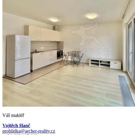
Váš makléř
Vojtěch Hanč
prohlidka@archer-reality.cz