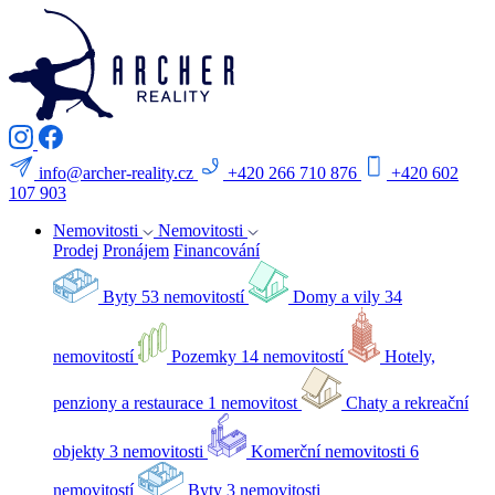
info@archer-reality.cz
+420 266 710 876
+420 602
107 903
Nemovitosti
Nemovitosti
Prodej
Pronájem
Financování
Byty
53 nemovitostí
Domy a vily
34
nemovitostí
Pozemky
14 nemovitostí
Hotely,
penziony a restaurace
1 nemovitost
Chaty a rekreační
objekty
3 nemovitosti
Komerční nemovitosti
6
nemovitostí
Byty
3 nemovitosti