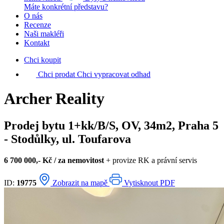
Máte konkrétní představu?
O nás
Recenze
Naši makléři
Kontakt
Chci koupit
Chci prodat
Chci vypracovat odhad
Archer Reality
Prodej bytu 1+kk/B/S, OV, 34m2, Praha 5
- Stodůlky, ul. Toufarova
6 700 000,- Kč / za nemovitost
+ provize RK a právní servis
ID:
19775
Zobrazit na mapě
Vytisknout PDF