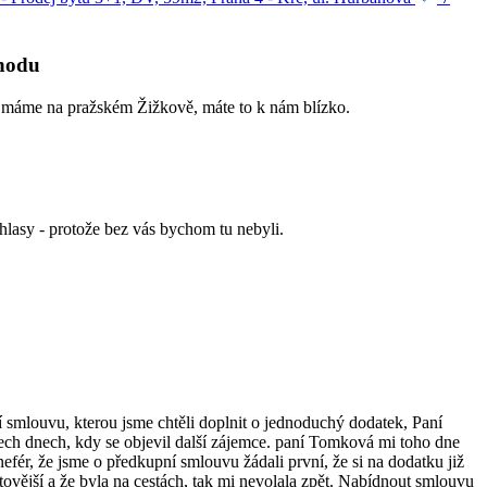
chodu
rmy máme na pražském Žižkově, máte to k nám blízko.
ohlasy - protože bez vás bychom tu nebyli.
smlouvu, kterou jsme chtěli doplnit o jednoduchý dodatek, Paní
ech dnech, kdy se objevil další zájemce. paní Tomková mi toho dne
nefér, že jsme o předkupní smlouvu žádali první, že si na dodatku již
tovější a že byla na cestách, tak mi nevolala zpět. Nabídnout smlouvu