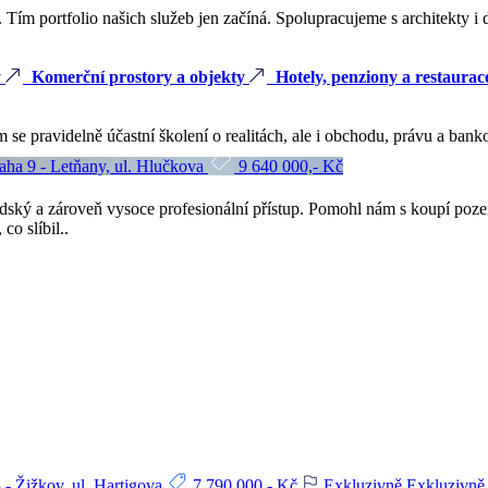
 Tím portfolio našich služeb jen začíná. Spolupracujeme s architekty
y
Komerční prostory a objekty
Hotely, penziony a restaurac
se pravidelně účastní školení o realitách, ale i obchodu, právu a banko
aha 9 - Letňany, ul. Hlučkova
9 640 000,- Kč
dský a zároveň vysoce profesionální přístup. Pomohl nám s koupí poz
co slíbil..
- Žižkov, ul. Hartigova
7 790 000,- Kč
Exkluzivně
Exkluzivně 