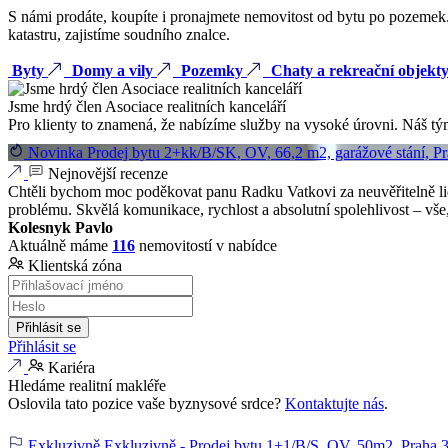
S námi prodáte, koupíte i pronajmete nemovitost od bytu po pozemek.
katastru, zajistíme soudního znalce.
Byty
Domy a vily
Pozemky
Chaty a rekreační objekt
Jsme hrdý člen Asociace realitních kanceláří
Pro klienty to znamená, že nabízíme služby na vysoké úrovni. Náš tým 
Novinka
Prodej bytu 2+kk/B/SK, OV, 66,2 m2, garážové stání, Pr
Nejnovější recenze
Chtěli bychom moc poděkovat panu Radku Vatkovi za neuvěřitelně li
problému. Skvělá komunikace, rychlost a absolutní spolehlivost – vše, 
Kolesnyk Pavlo
Aktuálně máme
116
nemovitostí v nabídce
Klientská zóna
Přihlásit se
Přihlásit se
Kariéra
Hledáme realitní makléře
Oslovila tato pozice vaše byznysové srdce?
Kontaktujte nás
.
Exkluzivně
Exkluzivně - Prodej bytu 1+1/B/S, OV, 50m2, Praha 3 