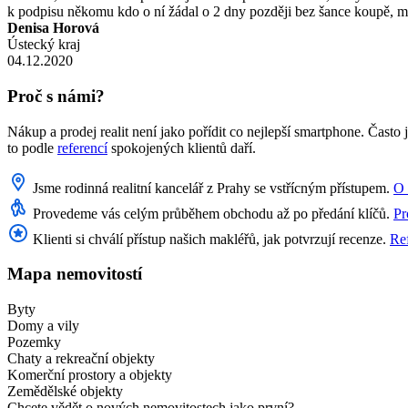
k podpisu někomu kdo o ní žádal o 2 dny později bez šance koupě, mi
Denisa Horová
Ústecký kraj
04.12.2020
Proč s námi?
Nákup a prodej realit není jako pořídit co nejlepší smartphone. Často
to podle
referencí
spokojených klientů daří.
Jsme rodinná realitní kancelář z Prahy se vstřícným přístupem.
O 
Provedeme vás celým průběhem obchodu až po předání klíčů.
Pr
Klienti si chválí přístup našich makléřů, jak potvrzují recenze.
Re
Mapa nemovitostí
Byty
Domy a vily
Pozemky
Chaty a rekreační objekty
Komerční prostory a objekty
Zemědělské objekty
Chcete vědět o nových nemovitostech jako první?