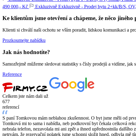
490 000,- Kč
Exkluzivně
Exkluzivně - Prodej bytu 2+kk/B/S, OV,
Ke klientům jsme otevření
a chápeme, že něco jiného p
Klienti si chválí naši ochotu se vším poradit, lidskou komunikaci a p
Prozkoumejte nabídku
Jak nás hodnotíte?
Samozřejmě můžeme sledovat statistiky s čísly prodejů a vidíme, jak s
Reference
Celkem jste nám dali už
677
referencí
S paní Tomkovou mám neblahou zkušennost. O byt jsme měli od prvníh
Tomková mi to sama i nabídla, neb podkrovní byt čekala celková reko
nebrala telefon, nezavolala mi ani zpět a ihned upřednostnila dalšího 
netrvám, že rezervační polatek jsme schopni složit hned, odbyla mě tí