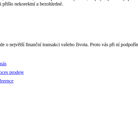
 přišlo nekorektní a bezohledné.
 jde o největší finanční transakci vašeho života. Proto vás při ní podp
nás
oces prodeje
ference