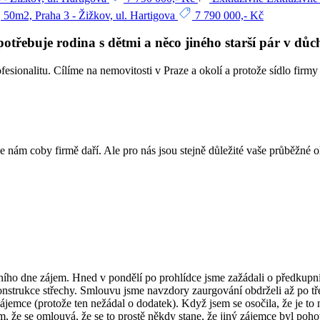
 50m2, Praha 3 - Žižkov, ul. Hartigova
7 790 000,- Kč
otřebuje rodina s dětmi a něco jiného starší pár v dů
rofesionalitu. Cílíme na nemovitosti v Praze a okolí a protože sídlo fi
e nám coby firmě daří. Ale pro nás jsou stejně důležité vaše průběžné 
o dne zájem. Hned v pondělí po prohlídce jsme zažádali o předkupní 
nstrukce střechy. Smlouvu jsme navzdory zaurgování obdrželi až po tř
zájemce (protože ten nežádal o dodatek). Když jsem se osočila, že je to 
m, že se omlouvá, že se to prostě někdy stane, že jiný zájemce byl poho