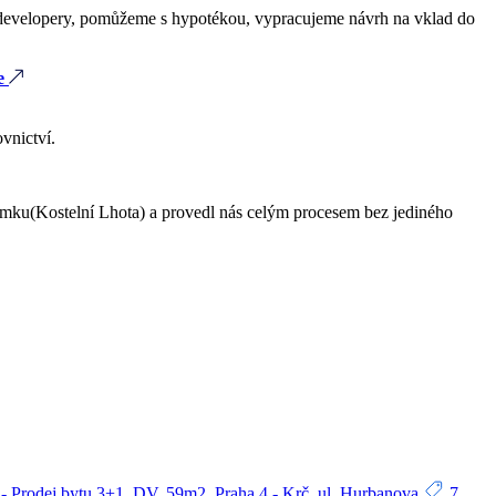
 i developery, pomůžeme s hypotékou, vypracujeme návrh na vklad do
e
vnictví.
emku(Kostelní Lhota) a provedl nás celým procesem bez jediného
- Prodej bytu 3+1, DV, 59m2, Praha 4 - Krč, ul. Hurbanova
7