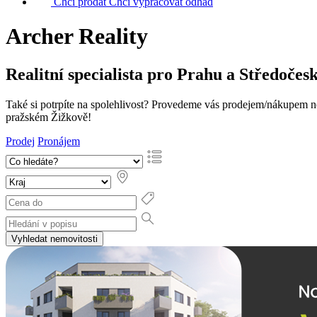
Chci prodat
Chci vypracovat odhad
Archer Reality
Realitní specialista
pro Prahu a Středočesk
Také si potrpíte na spolehlivost? Provedeme vás prodejem/nákupem nem
pražském Žižkově!
Prodej
Pronájem
Vyhledat nemovitosti