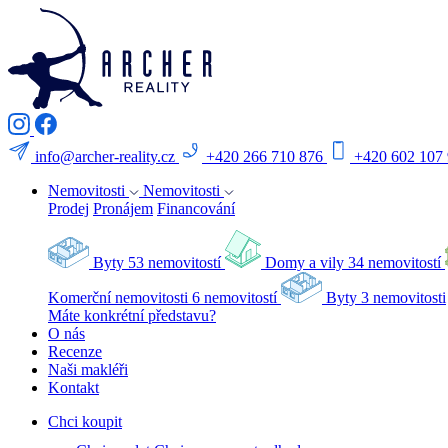
info@archer-reality.cz
+420 266 710 876
+420 602 107
Nemovitosti
Nemovitosti
Prodej
Pronájem
Financování
Byty
53 nemovitostí
Domy a vily
34 nemovitostí
Komerční nemovitosti
6 nemovitostí
Byty
3 nemovitosti
Máte konkrétní představu?
O nás
Recenze
Naši makléři
Kontakt
Chci koupit