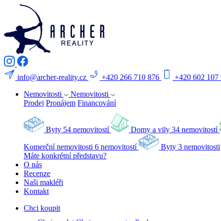
info@archer-reality.cz
+420 266 710 876
+420 602 107
Nemovitosti
Nemovitosti
Prodej
Pronájem
Financování
Byty
54 nemovitostí
Domy a vily
34 nemovitostí
Komerční nemovitosti
6 nemovitostí
Byty
3 nemovitosti
Máte konkrétní představu?
O nás
Recenze
Naši makléři
Kontakt
Chci koupit