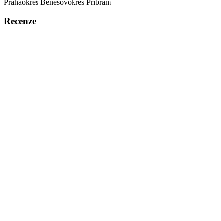
Praha
okres Benešov
okres Příbram
Recenze