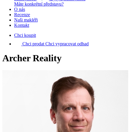
Máte konkrétní představu?
O nás
Recenze
Naši makléři
Kontakt
Chci koupit
Chci prodat
Chci vypracovat odhad
Archer Reality