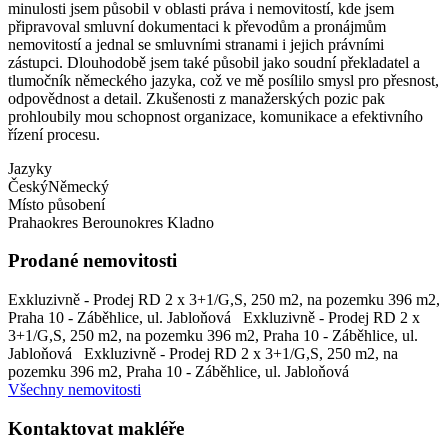
minulosti jsem působil v oblasti práva i nemovitostí, kde jsem
připravoval smluvní dokumentaci k převodům a pronájmům
nemovitostí a jednal se smluvními stranami i jejich právními
zástupci. Dlouhodobě jsem také působil jako soudní překladatel a
tlumočník německého jazyka, což ve mě posílilo smysl pro přesnost,
odpovědnost a detail. Zkušenosti z manažerských pozic pak
prohloubily mou schopnost organizace, komunikace a efektivního
řízení procesu.
Jazyky
Český
Německý
Místo působení
Praha
okres Beroun
okres Kladno
Prodané nemovitosti
Exkluzivně - Prodej RD 2 x 3+1/G,S, 250 m2, na pozemku 396 m2,
Praha 10 - Záběhlice, ul. Jabloňová
Exkluzivně - Prodej RD 2 x
3+1/G,S, 250 m2, na pozemku 396 m2, Praha 10 - Záběhlice, ul.
Jabloňová
Exkluzivně - Prodej RD 2 x 3+1/G,S, 250 m2, na
pozemku 396 m2, Praha 10 - Záběhlice, ul. Jabloňová
Všechny nemovitosti
Kontaktovat makléře