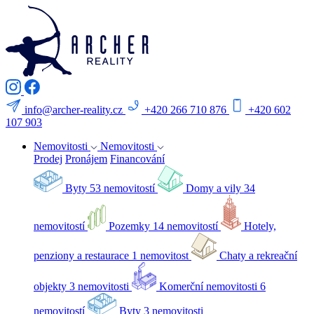
info@archer-reality.cz
+420 266 710 876
+420 602
107 903
Nemovitosti
Nemovitosti
Prodej
Pronájem
Financování
Byty
53 nemovitostí
Domy a vily
34
nemovitostí
Pozemky
14 nemovitostí
Hotely,
penziony a restaurace
1 nemovitost
Chaty a rekreační
objekty
3 nemovitosti
Komerční nemovitosti
6
nemovitostí
Byty
3 nemovitosti