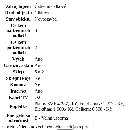
Zdroj topení
Ústřední dálkové
Druh objektu
Cihlový
Stav objektu
Novostavba
Celkem
nadzemních
9
podlaží
Celkem
podzemních
2
podlaží
Výtah
Ano
Garážové stání
Ano
Sklep
5 m2
Sklepní kóje
Ne
Komora
Ne
Internet
Ano
Kabel TV
O2
Platby SVJ: 4 287,- Kč
,
Fond oprav: 1 213,- Kč
,
Poplatky
Elektřina: 1 000,- Kč
,
Celkem: 6 500,- Kč
Energetická
B - Velmi úsporná
náročnost
Chcete vědět o nových nemovitostech jako první?