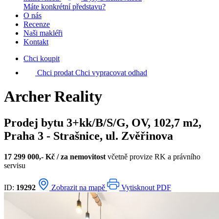
Máte konkrétní představu?
O nás
Recenze
Naši makléři
Kontakt
Chci koupit
Chci prodat
Chci vypracovat odhad
Archer Reality
Prodej bytu 3+kk/B/S/G, OV, 102,7 m2,
Praha 3 - Strašnice, ul. Zvěřinova
17 299 000,- Kč / za nemovitost
včetně provize RK a právního
servisu
ID:
19292
Zobrazit na mapě
Vytisknout PDF