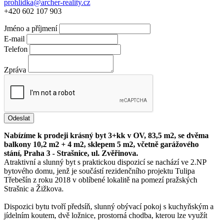
prohlidka@archer-reality.cz
+420 602 107 903
Jméno a příjmení
E-mail
Telefon
Zpráva
Odeslat
Nabízíme k prodeji krásný byt 3+kk v OV, 83,5 m2, se dvěma
balkony 10,2 m2 + 4 m2, sklepem 5 m2, včetně garážového
stání, Praha 3 - Strašnice, ul. Zvěřinova.
Atraktivní a slunný byt s praktickou dispozicí se nachází ve 2.NP
bytového domu, jenž je součástí rezidenčního projektu Tulipa
Třebešín z roku 2018 v oblíbené lokalitě na pomezí pražských
Strašnic a Žižkova.
Dispozici bytu tvoří předsíň, slunný obývací pokoj s kuchyňským a
jídelním koutem, dvě ložnice, prostorná chodba, kterou lze využít