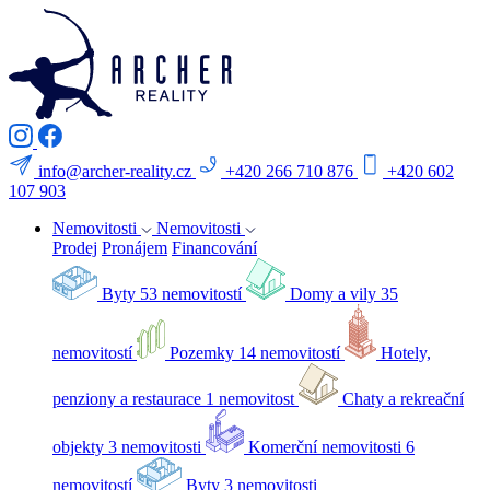
info@archer-reality.cz
+420 266 710 876
+420 602
107 903
Nemovitosti
Nemovitosti
Prodej
Pronájem
Financování
Byty
53 nemovitostí
Domy a vily
35
nemovitostí
Pozemky
14 nemovitostí
Hotely,
penziony a restaurace
1 nemovitost
Chaty a rekreační
objekty
3 nemovitosti
Komerční nemovitosti
6
nemovitostí
Byty
3 nemovitosti