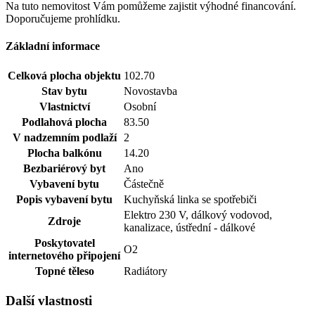
Na tuto nemovitost Vám pomůžeme zajistit výhodné financování.
Doporučujeme prohlídku.
Základní informace
Celková plocha objektu
102.70
Stav bytu
Novostavba
Vlastnictví
Osobní
Podlahová plocha
83.50
V nadzemním podlaží
2
Plocha balkónu
14.20
Bezbariérový byt
Ano
Vybavení bytu
Částečně
Popis vybavení bytu
Kuchyňská linka se spotřebiči
Elektro 230 V, dálkový vodovod,
Zdroje
kanalizace, ústřední - dálkové
Poskytovatel
O2
internetového připojení
Topné těleso
Radiátory
Další vlastnosti