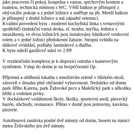
jako pracovnu či pokoj, koupelna s vanou, sprchovým koutem a
toaletou, technická místnost s WC. Větší balkon je přístupný z
obývacího pokoje a z jedné ložnice a směřuje na jih. Menší balkon
je přístupný z druhé ložnice a má západní orientaci.
Kvalitní provedení bytu - moderní kuchyňská linka s vestavnými
spotřebiči (indukční varná deska, el. trouba, myčka, lednice s
mrazákem), ve dvou ložnicích jsou instalovány hliníkové venkovní
rolety a v jedné ložnici předokenní žaluzie. Stropní svítidla na
dálkové ovládání, podlahy laminátové a dlažba.
K bytu náleží garážové stání ve 2.PP.
V rezidenčním komplexu je k dispozici ostraha s kamerovým
systémem. Vstup do domu je na bezpečnostní čip.
Příjemná a oblíbená lokalita s množstvím zeleně v blízkém okolí,
zároveň v dosahu plné občanské vybavenosti. Nedaleko od domu
park Jiřího Karena, park Židovské pece a Malešický park s několika
hřišti a vodními prvky.
V docházkové vzdálenosti školy, školky, sportovní areál, plavecký
bazén, obchody, restaurace. Přímo v domě jsou potraviny, kavárna,
pizzerie.
Autobusová zastávka pouhé dvě minuty od domu, busem na stanici
metra Želivského jen dvě minuty.