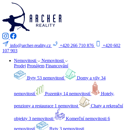
info@archer-reality.cz
+420 266 710 876
+420 602
107 903
Nemovitosti
Nemovitosti
Prodej
Pronájem
Financování
Byty
53 nemovitostí
Domy a vily
34
nemovitostí
Pozemky
14 nemovitostí
Hotely,
penziony a restaurace
1 nemovitost
Chaty a rekreační
objekty
3 nemovitosti
Komerční nemovitosti
6
nemovitostí
Byty
3 nemovitosti