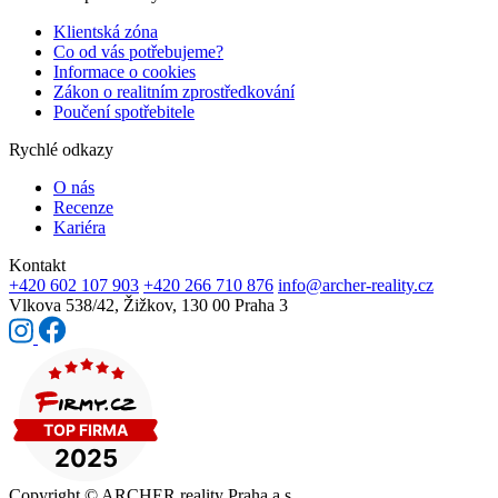
Klientská zóna
Co od vás potřebujeme?
Informace o cookies
Zákon o realitním zprostředkování
Poučení spotřebitele
Rychlé odkazy
O nás
Recenze
Kariéra
Kontakt
+420 602 107 903
+420 266 710 876
info@archer-reality.cz
Vlkova 538/42,
Žižkov, 130 00 Praha 3
Copyright © ARCHER reality Praha a.s.