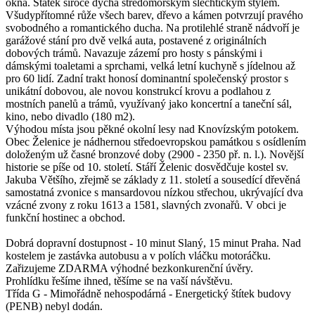
okna. Statek široce dýchá středomořským šlechtickým stylem.
Všudypřítomné růže všech barev, dřevo a kámen potvrzují pravého
svobodného a romantického ducha. Na protilehlé straně nádvoří je
garážové stání pro dvě velká auta, postavené z originálních
dobových trámů. Navazuje zázemí pro hosty s pánskými i
dámskými toaletami a sprchami, velká letní kuchyně s jídelnou až
pro 60 lidí. Zadní trakt honosí dominantní společenský prostor s
unikátní dobovou, ale novou konstrukcí krovu a podlahou z
mostních panelů a trámů, využívaný jako koncertní a taneční sál,
kino, nebo divadlo (180 m2).
Výhodou místa jsou pěkné okolní lesy nad Knovízským potokem.
Obec Želenice je nádhernou středoevropskou památkou s osídlením
doloženým už časné bronzové doby (2900 - 2350 př. n. l.). Novější
historie se píše od 10. století. Stáří Želenic dosvědčuje kostel sv.
Jakuba Většího, zřejmě se základy z 11. století a sousedící dřevěná
samostatná zvonice s mansardovou nízkou střechou, ukrývající dva
vzácné zvony z roku 1613 a 1581, slavných zvonařů. V obci je
funkční hostinec a obchod.
Dobrá dopravní dostupnost - 10 minut Slaný, 15 minut Praha. Nad
kostelem je zastávka autobusu a v polích vláčku motoráčku.
Zařizujeme ZDARMA výhodné bezkonkurenční úvěry.
Prohlídku řešíme ihned, těšíme se na vaší návštěvu.
Třída G - Mimořádně nehospodárná - Energetický štítek budovy
(PENB) nebyl dodán.