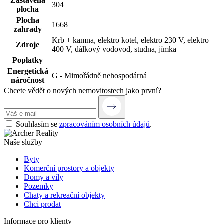
Zastavěná
304
plocha
Plocha
1668
zahrady
Krb + kamna, elektro kotel, elektro 230 V, elektro
Zdroje
400 V, dálkový vodovod, studna, jímka
Poplatky
Energetická
G - Mimořádně nehospodárná
náročnost
Chcete vědět o nových nemovitostech jako první?
Souhlasím se
zpracováním osobních údajů
.
Naše služby
Byty
Komerční prostory a objekty
Domy a vily
Pozemky
Chaty a rekreační objekty
Chci prodat
Informace pro klienty