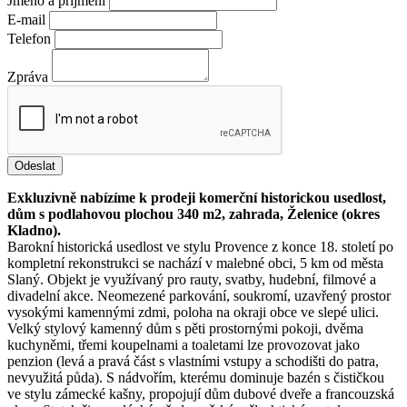
Jméno a příjmení
E-mail
Telefon
Zpráva
Odeslat
Exkluzivně nabízíme k prodeji komerční historickou usedlost,
dům s podlahovou plochou 340 m2, zahrada, Želenice (okres
Kladno).
Barokní historická usedlost ve stylu Provence z konce 18. století po
kompletní rekonstrukci se nachází v malebné obci, 5 km od města
Slaný. Objekt je využívaný pro rauty, svatby, hudební, filmové a
divadelní akce. Neomezené parkování, soukromí, uzavřený prostor
vysokými kamennými zdmi, poloha na okraji obce ve slepé ulici.
Velký stylový kamenný dům s pěti prostornými pokoji, dvěma
kuchyněmi, třemi koupelnami a toaletami lze provozovat jako
penzion (levá a pravá část s vlastními vstupy a schodišti do patra,
nevyužitá půda). S nádvořím, kterému dominuje bazén s čističkou
ve stylu zámecké kašny, propojují dům dubové dveře a francouzská