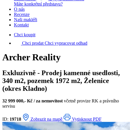
Máte konkrétní představu?
O nás
Recenze
Naši makléři
Kontakt
Chci koupit
Chci prodat
Chci vypracovat odhad
Archer Reality
Exkluzivně - Prodej kamenné usedlosti,
340 m2, pozemek 1972 m2, Želenice
(okres Kladno)
32 999 000,- Kč / za nemovitost
včetně provize RK a právního
servisu
ID:
19718
Zobrazit na mapě
Vytisknout PDF