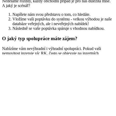
Neděláme rozdíly, každý obchodní případ je pro nás důležitá mise.
A jaký je scénář?
Napíšete nám svou představu o tom, co hledáte.
Vložíme vaši poptávku do systému - velkou výhodou je naše
databáze veřejných, ale i neveřejných nabídek!
Následně se vaše poptávka spáruje s vhodnou nabídkou.
O jaký typ spolupráce
máte zájem?
Nabízíme vám nevýhradní i výhradní spolupráci. Pokud vaši
nemovitost inzeruje víc RK, často se objevuje na inzertních
serverech za různé ceny. To v očích kupujících působí
nedůvěryhodně a vy přícházíte o peníze. Taková nemovitost se často
stává neatraktivní až neprodejnou.
Hlavní výhodou výhradní spolupráce je pro vás proto pohodlí
během celého procesu, ale také garance prodejní ceny.
Výhody obou typů spolupráce v kostce
Výhradní
Nevýhradní
Osobní realitní makléř
Ano
Ne
14denní detailní report
Ano
Ne
Topování a hopování na inzertních
Ano
Ne
serverech