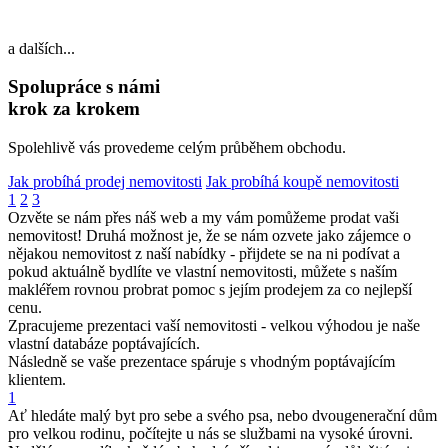
a dalších...
Spolupráce s námi
krok za krokem
Spolehlivě vás provedeme celým průběhem obchodu.
Jak probíhá prodej nemovitosti
Jak probíhá koupě nemovitosti
1
2
3
Ozvěte se nám přes náš web a my vám pomůžeme prodat vaši
nemovitost! Druhá možnost je, že se nám ozvete jako zájemce o
nějakou nemovitost z naší nabídky - přijdete se na ni podívat a
pokud aktuálně bydlíte ve vlastní nemovitosti, můžete s naším
makléřem rovnou probrat pomoc s jejím prodejem za co nejlepší
cenu.
Zpracujeme prezentaci vaší nemovitosti - velkou výhodou je naše
vlastní databáze poptávajících.
Následně se vaše prezentace spáruje s vhodným poptávajícím
klientem.
1
Ať hledáte malý byt pro sebe a svého psa, nebo dvougenerační dům
pro velkou rodinu, počítejte u nás se službami na vysoké úrovni.