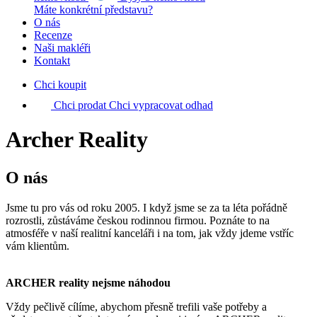
Máte konkrétní představu?
O nás
Recenze
Naši makléři
Kontakt
Chci koupit
Chci prodat
Chci vypracovat odhad
Archer Reality
O nás
Jsme tu pro vás od roku 2005. I když jsme se za ta léta pořádně
rozrostli, zůstáváme českou rodinnou firmou. Poznáte to na
atmosféře v naší realitní kanceláři i na tom, jak vždy jdeme vstříc
vám klientům.
ARCHER reality
nejsme náhodou
Vždy pečlivě cílíme, abychom přesně trefili vaše potřeby a