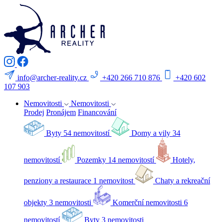
info@archer-reality.cz
+420 266 710 876
+420 602
107 903
Nemovitosti
Nemovitosti
Prodej
Pronájem
Financování
Byty
54 nemovitostí
Domy a vily
34
nemovitostí
Pozemky
14 nemovitostí
Hotely,
penziony a restaurace
1 nemovitost
Chaty a rekreační
objekty
3 nemovitosti
Komerční nemovitosti
6
nemovitostí
Byty
3 nemovitosti