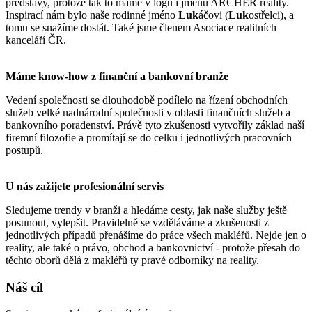
představy, protože tak to máme v logu i jménu ARCHER reality.
Inspirací nám bylo naše rodinné jméno
Luk
áčovi (
Luk
ostřelci), a
tomu se snažíme dostát. Také jsme členem Asociace realitních
kanceláří ČR.
Máme know-how
z finanční a bankovní branže
Vedení společnosti se dlouhodobě podílelo na řízení obchodních
služeb velké nadnárodní společnosti v oblasti finančních služeb a
bankovního poradenství. Právě tyto zkušenosti vytvořily základ naší
firemní filozofie a promítají se do celku i jednotlivých pracovních
postupů.
U nás zažijete
profesionální servis
Sledujeme trendy v branži a hledáme cesty, jak naše služby ještě
posunout, vylepšit. Pravidelně se vzděláváme a zkušenosti z
jednotlivých případů přenášíme do práce všech makléřů. Nejde jen o
reality, ale také o právo, obchod a bankovnictví - protože přesah do
těchto oborů dělá z makléřů ty pravé odborníky na reality.
Náš cíl