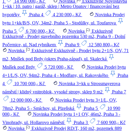
1
14 990 000,- Kč
Novinka
Exkluzivně
Novostavba
1+kk | 10. patro | garáž, sklep | Metro Opatov | financování bez
hypotéky
Praha 4
4 230 000,- Kč
Novinka
Prodej
bytu 1+kk/B/S, OV, 34m2, Praha 5 - Stodůlky, ul. Toufarova
Praha 5
6 700 000,- Kč
Novinka
Exkluzivně
Exkluzivně - Prodej stavebního pozemku 530 m2, Praha 9 - Dolní
Počernice, ul. Nad rybníkem
Praha 9
12 580 800,- Kč
Novinka
Exkluzivně
Exkluzivně - Prodej bytu 2+1/S, OV, 71
m2, Mníšek pod Brdy (okres Praha-západ), ul. Skalecká
Mníšek pod Brdy
5 720 000,- Kč
Novinka
Prodej bytu
4+1/L/S, OV, 94m2, Praha 4 - Modřany, ul. Rakovského
Praha
4
10 700 000,- Kč
Novinka
3+kk u Strossmayerova
náměstí | klidný vnitroblok, vysoké stropy, sklep 9 m2
Praha 7
12 000 000,- Kč
Novinka
Prodej bytu 3+1/L, OV,
78m2, Praha 5 - Smíchov, ul. Plzeňská
Praha 5
10 990
000,- Kč
Novinka
Prodej bytu 1+1 OV, 46m2, Praha 3 -
Vinohrady, ul. Hollarovo náměstí
Praha 3
7 600 900,- Kč
Novinka
Exkluzivně
Prodej RD/T, 160 m2, pozemek 889