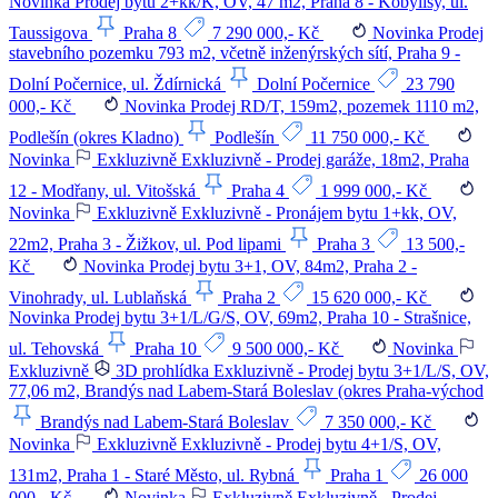
Novinka
Prodej bytu 2+kk/K, OV, 47 m2, Praha 8 - Kobylisy, ul.
Taussigova
Praha 8
7 290 000,- Kč
Novinka
Prodej
stavebního pozemku 793 m2, včetně inženýrských sítí, Praha 9 -
Dolní Počernice, ul. Ždírnická
Dolní Počernice
23 790
000,- Kč
Novinka
Prodej RD/T, 159m2, pozemek 1110 m2,
Podlešín (okres Kladno)
Podlešín
11 750 000,- Kč
Novinka
Exkluzivně
Exkluzivně - Prodej garáže, 18m2, Praha
12 - Modřany, ul. Vitošská
Praha 4
1 999 000,- Kč
Novinka
Exkluzivně
Exkluzivně - Pronájem bytu 1+kk, OV,
22m2, Praha 3 - Žižkov, ul. Pod lipami
Praha 3
13 500,-
Kč
Novinka
Prodej bytu 3+1, OV, 84m2, Praha 2 -
Vinohrady, ul. Lublaňská
Praha 2
15 620 000,- Kč
Novinka
Prodej bytu 3+1/L/G/S, OV, 69m2, Praha 10 - Strašnice,
ul. Tehovská
Praha 10
9 500 000,- Kč
Novinka
Exkluzivně
3D prohlídka
Exkluzivně - Prodej bytu 3+1/L/S, OV,
77,06 m2, Brandýs nad Labem-Stará Boleslav (okres Praha-východ
Brandýs nad Labem-Stará Boleslav
7 350 000,- Kč
Novinka
Exkluzivně
Exkluzivně - Prodej bytu 4+1/S, OV,
131m2, Praha 1 - Staré Město, ul. Rybná
Praha 1
26 000
000,- Kč
Novinka
Exkluzivně
Exkluzivně - Prodej