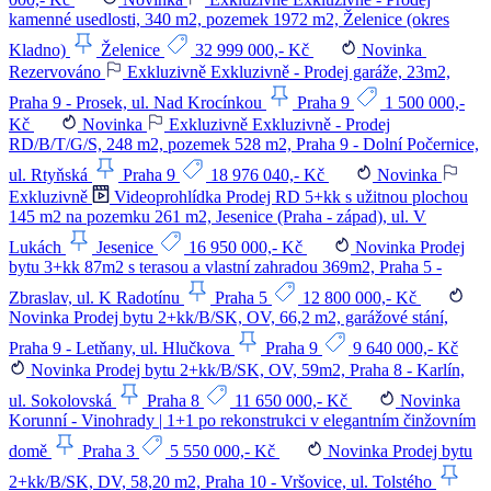
kamenné usedlosti, 340 m2, pozemek 1972 m2, Želenice (okres
Kladno)
Želenice
32 999 000,- Kč
Novinka
Rezervováno
Exkluzivně
Exkluzivně - Prodej garáže, 23m2,
Praha 9 - Prosek, ul. Nad Krocínkou
Praha 9
1 500 000,-
Kč
Novinka
Exkluzivně
Exkluzivně - Prodej
RD/B/T/G/S, 248 m2, pozemek 528 m2, Praha 9 - Dolní Počernice,
ul. Rtyňská
Praha 9
18 976 040,- Kč
Novinka
Exkluzivně
Videoprohlídka
Prodej RD 5+kk s užitnou plochou
145 m2 na pozemku 261 m2, Jesenice (Praha - západ), ul. V
Lukách
Jesenice
16 950 000,- Kč
Novinka
Prodej
bytu 3+kk 87m2 s terasou a vlastní zahradou 369m2, Praha 5 -
Zbraslav, ul. K Radotínu
Praha 5
12 800 000,- Kč
Novinka
Prodej bytu 2+kk/B/SK, OV, 66,2 m2, garážové stání,
Praha 9 - Letňany, ul. Hlučkova
Praha 9
9 640 000,- Kč
Novinka
Prodej bytu 2+kk/B/SK, OV, 59m2, Praha 8 - Karlín,
ul. Sokolovská
Praha 8
11 650 000,- Kč
Novinka
Korunní - Vinohrady | 1+1 po rekonstrukci v elegantním činžovním
domě
Praha 3
5 550 000,- Kč
Novinka
Prodej bytu
2+kk/B/SK, DV, 58,20 m2, Praha 10 - Vršovice, ul. Tolstého