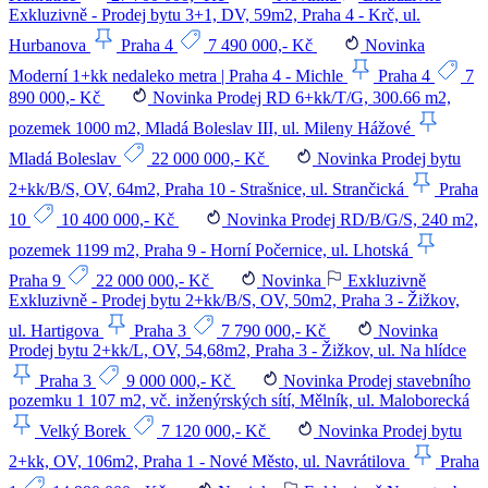
Exkluzivně - Prodej bytu 3+1, DV, 59m2, Praha 4 - Krč, ul.
Hurbanova
Praha 4
7 490 000,- Kč
Novinka
Moderní 1+kk nedaleko metra | Praha 4 - Michle
Praha 4
7
890 000,- Kč
Novinka
Prodej RD 6+kk/T/G, 300.66 m2,
pozemek 1000 m2, Mladá Boleslav III, ul. Mileny Hážové
Mladá Boleslav
22 000 000,- Kč
Novinka
Prodej bytu
2+kk/B/S, OV, 64m2, Praha 10 - Strašnice, ul. Strančická
Praha
10
10 400 000,- Kč
Novinka
Prodej RD/B/G/S, 240 m2,
pozemek 1199 m2, Praha 9 - Horní Počernice, ul. Lhotská
Praha 9
22 000 000,- Kč
Novinka
Exkluzivně
Exkluzivně - Prodej bytu 2+kk/B/S, OV, 50m2, Praha 3 - Žižkov,
ul. Hartigova
Praha 3
7 790 000,- Kč
Novinka
Prodej bytu 2+kk/L, OV, 54,68m2, Praha 3 - Žižkov, ul. Na hlídce
Praha 3
9 000 000,- Kč
Novinka
Prodej stavebního
pozemku 1 107 m2, vč. inženýrských sítí, Mělník, ul. Maloborecká
Velký Borek
7 120 000,- Kč
Novinka
Prodej bytu
2+kk, OV, 106m2, Praha 1 - Nové Město, ul. Navrátilova
Praha