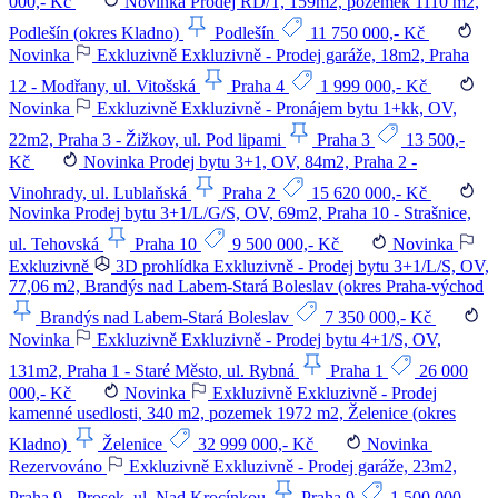
000,- Kč
Novinka
Prodej RD/T, 159m2, pozemek 1110 m2,
Podlešín (okres Kladno)
Podlešín
11 750 000,- Kč
Novinka
Exkluzivně
Exkluzivně - Prodej garáže, 18m2, Praha
12 - Modřany, ul. Vitošská
Praha 4
1 999 000,- Kč
Novinka
Exkluzivně
Exkluzivně - Pronájem bytu 1+kk, OV,
22m2, Praha 3 - Žižkov, ul. Pod lipami
Praha 3
13 500,-
Kč
Novinka
Prodej bytu 3+1, OV, 84m2, Praha 2 -
Vinohrady, ul. Lublaňská
Praha 2
15 620 000,- Kč
Novinka
Prodej bytu 3+1/L/G/S, OV, 69m2, Praha 10 - Strašnice,
ul. Tehovská
Praha 10
9 500 000,- Kč
Novinka
Exkluzivně
3D prohlídka
Exkluzivně - Prodej bytu 3+1/L/S, OV,
77,06 m2, Brandýs nad Labem-Stará Boleslav (okres Praha-východ
Brandýs nad Labem-Stará Boleslav
7 350 000,- Kč
Novinka
Exkluzivně
Exkluzivně - Prodej bytu 4+1/S, OV,
131m2, Praha 1 - Staré Město, ul. Rybná
Praha 1
26 000
000,- Kč
Novinka
Exkluzivně
Exkluzivně - Prodej
kamenné usedlosti, 340 m2, pozemek 1972 m2, Želenice (okres
Kladno)
Želenice
32 999 000,- Kč
Novinka
Rezervováno
Exkluzivně
Exkluzivně - Prodej garáže, 23m2,
Praha 9 - Prosek, ul. Nad Krocínkou
Praha 9
1 500 000,-