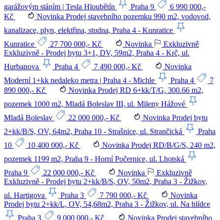
garážovým stáním | Tesla Hloubětín
Praha 9
6 990 000,-
Kč
Novinka
Prodej stavebního pozemku 990 m2, vodovod,
kanalizace, plyn, elektřina, studna, Praha 4 - Kunratice
Kunratice
27 700 000,- Kč
Novinka
Exkluzivně
Exkluzivně - Prodej bytu 3+1, DV, 59m2, Praha 4 - Krč, ul.
Hurbanova
Praha 4
7 490 000,- Kč
Novinka
Moderní 1+kk nedaleko metra | Praha 4 - Michle
Praha 4
7
890 000,- Kč
Novinka
Prodej RD 6+kk/T/G, 300.66 m2,
pozemek 1000 m2, Mladá Boleslav III, ul. Mileny Hážové
Mladá Boleslav
22 000 000,- Kč
Novinka
Prodej bytu
2+kk/B/S, OV, 64m2, Praha 10 - Strašnice, ul. Strančická
Praha
10
10 400 000,- Kč
Novinka
Prodej RD/B/G/S, 240 m2,
pozemek 1199 m2, Praha 9 - Horní Počernice, ul. Lhotská
Praha 9
22 000 000,- Kč
Novinka
Exkluzivně
Exkluzivně - Prodej bytu 2+kk/B/S, OV, 50m2, Praha 3 - Žižkov,
ul. Hartigova
Praha 3
7 790 000,- Kč
Novinka
Prodej bytu 2+kk/L, OV, 54,68m2, Praha 3 - Žižkov, ul. Na hlídce
Praha 3
9 000 000,- Kč
Novinka
Prodej stavebního