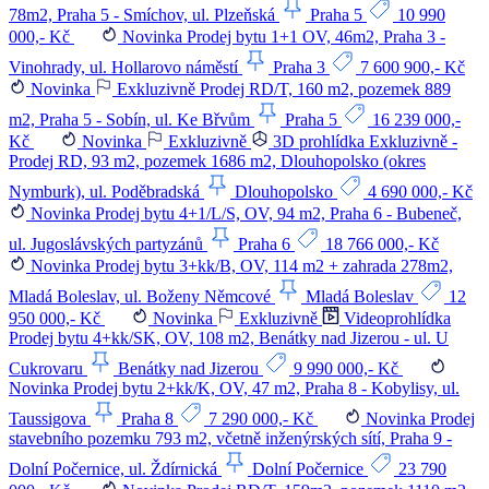
78m2, Praha 5 - Smíchov, ul. Plzeňská
Praha 5
10 990
000,- Kč
Novinka
Prodej bytu 1+1 OV, 46m2, Praha 3 -
Vinohrady, ul. Hollarovo náměstí
Praha 3
7 600 900,- Kč
Novinka
Exkluzivně
Prodej RD/T, 160 m2, pozemek 889
m2, Praha 5 - Sobín, ul. Ke Břvům
Praha 5
16 239 000,-
Kč
Novinka
Exkluzivně
3D prohlídka
Exkluzivně -
Prodej RD, 93 m2, pozemek 1686 m2, Dlouhopolsko (okres
Nymburk), ul. Poděbradská
Dlouhopolsko
4 690 000,- Kč
Novinka
Prodej bytu 4+1/L/S, OV, 94 m2, Praha 6 - Bubeneč,
ul. Jugoslávských partyzánů
Praha 6
18 766 000,- Kč
Novinka
Prodej bytu 3+kk/B, OV, 114 m2 + zahrada 278m2,
Mladá Boleslav, ul. Boženy Němcové
Mladá Boleslav
12
950 000,- Kč
Novinka
Exkluzivně
Videoprohlídka
Prodej bytu 4+kk/SK, OV, 108 m2, Benátky nad Jizerou - ul. U
Cukrovaru
Benátky nad Jizerou
9 990 000,- Kč
Novinka
Prodej bytu 2+kk/K, OV, 47 m2, Praha 8 - Kobylisy, ul.
Taussigova
Praha 8
7 290 000,- Kč
Novinka
Prodej
stavebního pozemku 793 m2, včetně inženýrských sítí, Praha 9 -
Dolní Počernice, ul. Ždírnická
Dolní Počernice
23 790