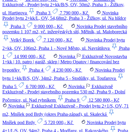
Exkluzivně - Prodej bytu 2+kk/B/S, OV, 50m2, Praha 3 - Žižkov,
ul. Hartigova
Praha 3
7 790 000,- Kč
Novinka
Prodej bytu 2+kk/L, OV, 54,68m2, Praha 3 - Žižkov, ul. Na hlídce
Praha 3
9 000 000,- Kč
Novinka
Prodej stavebního
pozemku 1 107 m2, vč. inženýrských sítí, Mělník, ul. Maloborecká
Velký Borek
7 120 000,- Kč
Novinka
Prodej bytu
2+kk, OV, 106m2, Praha 1 - Nové Město, ul. Navrátilova
Praha
1
14 990 000,- Kč
Novinka
Exkluzivně
Novostavba
1+kk | 10. patro | garáž, sklep | Metro Opatov | financování bez
hypotéky
Praha 4
4 230 000,- Kč
Novinka
Prodej
bytu 1+kk/B/S, OV, 34m2, Praha 5 - Stodůlky, ul. Toufarova
Praha 5
6 700 000,- Kč
Novinka
Exkluzivně
Exkluzivně - Prodej stavebního pozemku 530 m2, Praha 9 - Dolní
Počernice, ul. Nad rybníkem
Praha 9
12 580 800,- Kč
Novinka
Exkluzivně
Exkluzivně - Prodej bytu 2+1/S, OV, 71
m2, Mníšek pod Brdy (okres Praha-západ), ul. Skalecká
Mníšek pod Brdy
5 720 000,- Kč
Novinka
Prodej bytu
4+1/L/S, OV, 94m2, Praha 4 - Modřany, ul. Rakovského
Praha