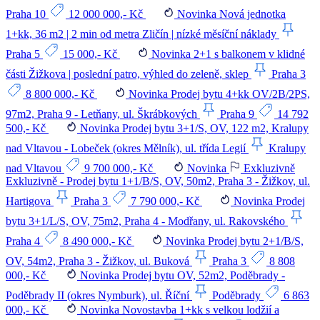
Praha 10
12 000 000,- Kč
Novinka
Nová jednotka
1+kk, 36 m2 | 2 min od metra Zličín | nízké měsíční náklady
Praha 5
15 000,- Kč
Novinka
2+1 s balkonem v klidné
části Žižkova | poslední patro, výhled do zeleně, sklep
Praha 3
8 800 000,- Kč
Novinka
Prodej bytu 4+kk OV/2B/2PS,
97m2, Praha 9 - Letňany, ul. Škrábkových
Praha 9
14 792
500,- Kč
Novinka
Prodej bytu 3+1/S, OV, 122 m2, Kralupy
nad Vltavou - Lobeček (okres Mělník), ul. třída Legií
Kralupy
nad Vltavou
9 700 000,- Kč
Novinka
Exkluzivně
Exkluzivně - Prodej bytu 1+1/B/S, OV, 50m2, Praha 3 - Žižkov, ul.
Hartigova
Praha 3
7 790 000,- Kč
Novinka
Prodej
bytu 3+1/L/S, OV, 75m2, Praha 4 - Modřany, ul. Rakovského
Praha 4
8 490 000,- Kč
Novinka
Prodej bytu 2+1/B/S,
OV, 54m2, Praha 3 - Žižkov, ul. Buková
Praha 3
8 808
000,- Kč
Novinka
Prodej bytu OV, 52m2, Poděbrady -
Poděbrady II (okres Nymburk), ul. Říční
Poděbrady
6 863
000,- Kč
Novinka
Novostavba 1+kk s velkou lodžií a