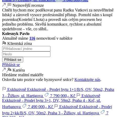
Nejnovější recenze
Chtěli bychom moc poděkovat panu Radku Vatkovi za neuvěřitelně
lidský a zároveň vysoce profesionální přístup. Pomohl nám s koupí
pozemku(Kostelní Lhota) a provedl nás celým procesem bez
jediného problému. Skvělá komunikace, rychlost a absolutní
spolehlivost – vše, co slíbil..
Kolesnyk Pavlo
Aktuálně máme
116
nemovitostí v nabídce
Klientská zóna
Přihlásit se
Přihlásit se
Kariéra
Hledáme realitní makléře
Oslovila tato pozice vaše byznysové srdce?
Kontaktujte nás
.
Exkluzivně
Exkluzivně - Prodej bytu 1+1/B/S, OV, 50m2, Praha
3 - Žižkov, ul. Hartigova
7 790 000,- Kč
Exkluzivně
Exkluzivně - Prodej bytu 3+1, DV, 59m2, Praha 4 - Krč, ul.
Hurbanova
7 490 000,- Kč
Exkluzivně
Exkluzivně - Prodej
bytu 2+kk/B/S, OV, 50m2, Praha 3 - Žižkov, ul. Hartigova
7