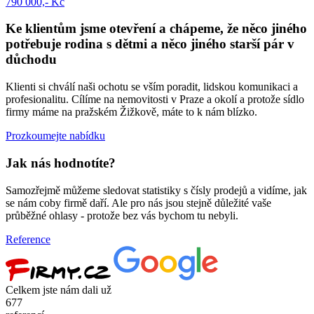
790 000,- Kč
Ke klientům jsme otevření
a chápeme, že něco jiného
potřebuje rodina s dětmi a něco jiného starší pár v
důchodu
Klienti si chválí naši ochotu se vším poradit, lidskou komunikaci a
profesionalitu. Cílíme na nemovitosti v Praze a okolí a protože sídlo
firmy máme na pražském Žižkově, máte to k nám blízko.
Prozkoumejte nabídku
Jak nás hodnotíte?
Samozřejmě můžeme sledovat statistiky s čísly prodejů a vidíme, jak
se nám coby firmě daří. Ale pro nás jsou stejně důležité vaše
průběžné ohlasy - protože bez vás bychom tu nebyli.
Reference
Celkem jste nám dali už
677