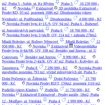
m2, Praha 5 - Sobín, ul. Ke Břvům
Praha 5
16 239 000,-
Kč
Novinka
Exkluzivně
3D prohlídka
Exkluzivně -
Prodej RD, 93 m2, pozemek 1686 m2, Dlouhopolsko (okres
Nymburk), ul. Poděbradská
Dlouhopolsko
4 690 000,- Kč
Novinka
Prodej bytu 4+1/L/S, OV, 94 m2, Praha 6 - Bubeneč,
ul. Jugoslávských partyzánů
Praha 6
18 766 000,- Kč
Novinka
Prodej bytu 3+kk/B, OV, 114 m2 + zahrada 278m2,
Mladá Boleslav, ul. Boženy Němcové
Mladá Boleslav
12
950 000,- Kč
Novinka
Exkluzivně
Videoprohlídka
Prodej bytu 4+kk/SK, OV, 108 m2, Benátky nad Jizerou - ul. U
Cukrovaru
Benátky nad Jizerou
9 990 000,- Kč
Novinka
Prodej bytu 2+kk/K, OV, 47 m2, Praha 8 - Kobylisy, ul.
Taussigova
Praha 8
7 290 000,- Kč
Novinka
Prodej
stavebního pozemku 793 m2, včetně inženýrských sítí, Praha 9 -
Dolní Počernice, ul. Ždírnická
Dolní Počernice
23 790
000,- Kč
Novinka
Prodej RD/T, 159m2, pozemek 1110 m2,
Podlešín (okres Kladno)
Podlešín
11 750 000,- Kč
Novinka
Exkluzivně
Exkluzivně - Prodej garáže, 18m2, Praha
12 - Modřany, ul. Vitošská
Praha 4
1 999 000,- Kč