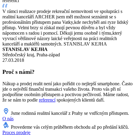
referencí
V rámci realizace prodeje rekreační nemovitosti ve spolupráci s
realitní kanceláří ARCHER jsem měl možnost seznámit se s
profesionálním přístupem pana Vatky,kde nechyběl ani ryze lidský
přístup. Velmi brzy si získal mojí pevnou důvěru a byl vždy
nápomocen s radou i pomocí. Děkuji jemu osobně i týmu,který
vyvrací většinové názory laické veřejnosti na práci realitních
kanceláří a makléřů samotných. STANISLAV KEJHA
STANISLAV KEJHA
Středočeský kraj, Praha-západ
27.03.2018
Proč s námi?
Nákup a prodej realit není jako pořídit co nejlepší smartphone. Často
jde o největší finanční transakci vašeho života. Proto vás při ní
podpoříme osobním přístupem a poctivou pečlivostí. Máme radost,
že se nám to podle
referencí
spokojených klientů daří.
Jsme rodinná realitní kancelář z Prahy se vstřícným přístupem.
O nás
Provedeme vás celým průběhem obchodu až po předání klíčů.
Proces prodeje