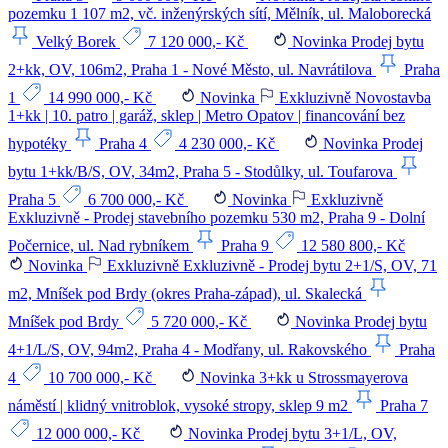
pozemku 1 107 m2, vč. inženýrských sítí, Mělník, ul. Maloborecká
Velký Borek
7 120 000,- Kč
Novinka
Prodej bytu
2+kk, OV, 106m2, Praha 1 - Nové Město, ul. Navrátilova
Praha
1
14 990 000,- Kč
Novinka
Exkluzivně
Novostavba
1+kk | 10. patro | garáž, sklep | Metro Opatov | financování bez
hypotéky
Praha 4
4 230 000,- Kč
Novinka
Prodej
bytu 1+kk/B/S, OV, 34m2, Praha 5 - Stodůlky, ul. Toufarova
Praha 5
6 700 000,- Kč
Novinka
Exkluzivně
Exkluzivně - Prodej stavebního pozemku 530 m2, Praha 9 - Dolní
Počernice, ul. Nad rybníkem
Praha 9
12 580 800,- Kč
Novinka
Exkluzivně
Exkluzivně - Prodej bytu 2+1/S, OV, 71
m2, Mníšek pod Brdy (okres Praha-západ), ul. Skalecká
Mníšek pod Brdy
5 720 000,- Kč
Novinka
Prodej bytu
4+1/L/S, OV, 94m2, Praha 4 - Modřany, ul. Rakovského
Praha
4
10 700 000,- Kč
Novinka
3+kk u Strossmayerova
náměstí | klidný vnitroblok, vysoké stropy, sklep 9 m2
Praha 7
12 000 000,- Kč
Novinka
Prodej bytu 3+1/L, OV,