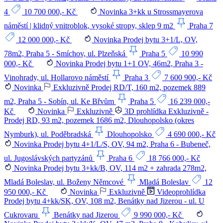
4
10 700 000,- Kč
Novinka
3+kk u Strossmayerova
náměstí | klidný vnitroblok, vysoké stropy, sklep 9 m2
Praha 7
12 000 000,- Kč
Novinka
Prodej bytu 3+1/L, OV,
78m2, Praha 5 - Smíchov, ul. Plzeňská
Praha 5
10 990
000,- Kč
Novinka
Prodej bytu 1+1 OV, 46m2, Praha 3 -
Vinohrady, ul. Hollarovo náměstí
Praha 3
7 600 900,- Kč
Novinka
Exkluzivně
Prodej RD/T, 160 m2, pozemek 889
m2, Praha 5 - Sobín, ul. Ke Břvům
Praha 5
16 239 000,-
Kč
Novinka
Exkluzivně
3D prohlídka
Exkluzivně -
Prodej RD, 93 m2, pozemek 1686 m2, Dlouhopolsko (okres
Nymburk), ul. Poděbradská
Dlouhopolsko
4 690 000,- Kč
Novinka
Prodej bytu 4+1/L/S, OV, 94 m2, Praha 6 - Bubeneč,
ul. Jugoslávských partyzánů
Praha 6
18 766 000,- Kč
Novinka
Prodej bytu 3+kk/B, OV, 114 m2 + zahrada 278m2,
Mladá Boleslav, ul. Boženy Němcové
Mladá Boleslav
12
950 000,- Kč
Novinka
Exkluzivně
Videoprohlídka
Prodej bytu 4+kk/SK, OV, 108 m2, Benátky nad Jizerou - ul. U
Cukrovaru
Benátky nad Jizerou
9 990 000,- Kč