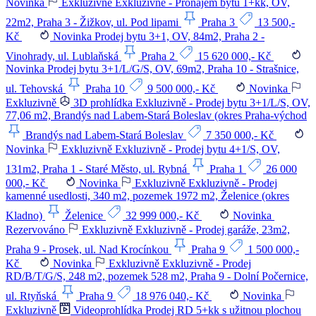
Novinka
Exkluzivně
Exkluzivně - Pronájem bytu 1+kk, OV,
22m2, Praha 3 - Žižkov, ul. Pod lipami
Praha 3
13 500,-
Kč
Novinka
Prodej bytu 3+1, OV, 84m2, Praha 2 -
Vinohrady, ul. Lublaňská
Praha 2
15 620 000,- Kč
Novinka
Prodej bytu 3+1/L/G/S, OV, 69m2, Praha 10 - Strašnice,
ul. Tehovská
Praha 10
9 500 000,- Kč
Novinka
Exkluzivně
3D prohlídka
Exkluzivně - Prodej bytu 3+1/L/S, OV,
77,06 m2, Brandýs nad Labem-Stará Boleslav (okres Praha-východ
Brandýs nad Labem-Stará Boleslav
7 350 000,- Kč
Novinka
Exkluzivně
Exkluzivně - Prodej bytu 4+1/S, OV,
131m2, Praha 1 - Staré Město, ul. Rybná
Praha 1
26 000
000,- Kč
Novinka
Exkluzivně
Exkluzivně - Prodej
kamenné usedlosti, 340 m2, pozemek 1972 m2, Želenice (okres
Kladno)
Želenice
32 999 000,- Kč
Novinka
Rezervováno
Exkluzivně
Exkluzivně - Prodej garáže, 23m2,
Praha 9 - Prosek, ul. Nad Krocínkou
Praha 9
1 500 000,-
Kč
Novinka
Exkluzivně
Exkluzivně - Prodej
RD/B/T/G/S, 248 m2, pozemek 528 m2, Praha 9 - Dolní Počernice,
ul. Rtyňská
Praha 9
18 976 040,- Kč
Novinka
Exkluzivně
Videoprohlídka
Prodej RD 5+kk s užitnou plochou