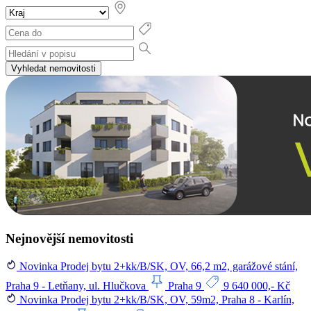
Vyhledat nemovitosti
Nejnovější nemovitosti
Novinka
Prodej bytu 2+kk/B/SK, OV, 66,2 m2, garážové stání,
Praha 9 - Letňany, ul. Hlučkova
Praha 9
9 640 000,- Kč
Novinka
Prodej bytu 2+kk/B/SK, OV, 59m2, Praha 8 - Karlín,