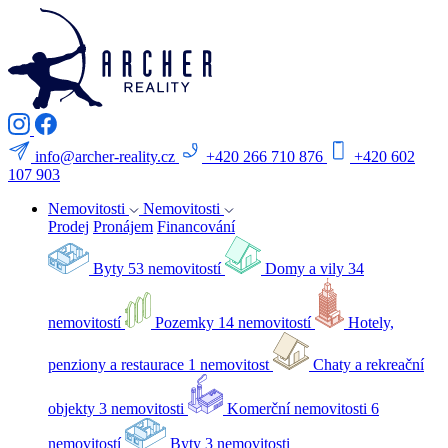
info@archer-reality.cz
+420 266 710 876
+420 602
107 903
Nemovitosti
Nemovitosti
Prodej
Pronájem
Financování
Byty
53 nemovitostí
Domy a vily
34
nemovitostí
Pozemky
14 nemovitostí
Hotely,
penziony a restaurace
1 nemovitost
Chaty a rekreační
objekty
3 nemovitosti
Komerční nemovitosti
6
nemovitostí
Byty
3 nemovitosti