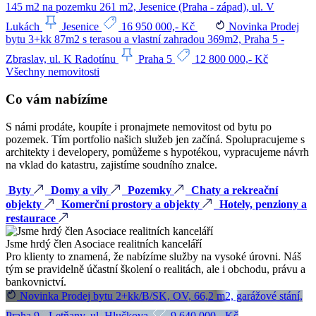
145 m2 na pozemku 261 m2, Jesenice (Praha - západ), ul. V
Lukách
Jesenice
16 950 000,- Kč
Novinka
Prodej
bytu 3+kk 87m2 s terasou a vlastní zahradou 369m2, Praha 5 -
Zbraslav, ul. K Radotínu
Praha 5
12 800 000,- Kč
Všechny nemovitosti
Co vám nabízíme
S námi prodáte, koupíte i pronajmete nemovitost od bytu po
pozemek. Tím portfolio našich služeb jen začíná. Spolupracujeme s
architekty i developery, pomůžeme s hypotékou, vypracujeme návrh
na vklad do katastru, zajistíme soudního znalce.
Byty
Domy a vily
Pozemky
Chaty a rekreační
objekty
Komerční prostory a objekty
Hotely, penziony a
restaurace
Jsme hrdý člen Asociace realitních kanceláří
Pro klienty to znamená, že nabízíme služby na vysoké úrovni. Náš
tým se pravidelně účastní školení o realitách, ale i obchodu, právu a
bankovnictví.
Novinka
Prodej bytu 2+kk/B/SK, OV, 66,2 m2, garážové stání,
Praha 9 - Letňany, ul. Hlučkova
9 640 000,- Kč