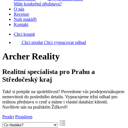
Máte konkrétní představu?
O nás
Recenze
Naši makléři
Kontakt
Chci koupit
Chci prodat
Chci vypracovat odhad
Archer Reality
Realitní specialista
pro Prahu a
Středočeský kraj
Také si potrpíte na spolehlivost? Provedeme vás prodejem/nákupem
nemovitosti do posledního detailu. Vypracujeme tržní odhad pro
reálnou představu o ceně a máme i vlastní databázi klientů.
Navštivte nás na pražském Žižkově!
Prodej
Pronájem