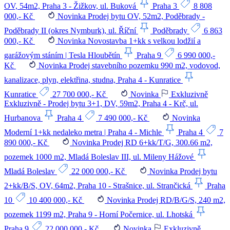
OV, 54m2, Praha 3 - Žižkov, ul. Buková
Praha 3
8 808
000,- Kč
Novinka
Prodej bytu OV, 52m2, Poděbrady -
Poděbrady II (okres Nymburk), ul. Říční
Poděbrady
6 863
000,- Kč
Novinka
Novostavba 1+kk s velkou lodžií a
garážovým stáním | Tesla Hloubětín
Praha 9
6 990 000,-
Kč
Novinka
Prodej stavebního pozemku 990 m2, vodovod,
kanalizace, plyn, elektřina, studna, Praha 4 - Kunratice
Kunratice
27 700 000,- Kč
Novinka
Exkluzivně
Exkluzivně - Prodej bytu 3+1, DV, 59m2, Praha 4 - Krč, ul.
Hurbanova
Praha 4
7 490 000,- Kč
Novinka
Moderní 1+kk nedaleko metra | Praha 4 - Michle
Praha 4
7
890 000,- Kč
Novinka
Prodej RD 6+kk/T/G, 300.66 m2,
pozemek 1000 m2, Mladá Boleslav III, ul. Mileny Hážové
Mladá Boleslav
22 000 000,- Kč
Novinka
Prodej bytu
2+kk/B/S, OV, 64m2, Praha 10 - Strašnice, ul. Strančická
Praha
10
10 400 000,- Kč
Novinka
Prodej RD/B/G/S, 240 m2,
pozemek 1199 m2, Praha 9 - Horní Počernice, ul. Lhotská
Praha 9
22 000 000,- Kč
Novinka
Exkluzivně