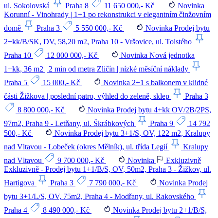
ul. Sokolovská
Praha 8
11 650 000,- Kč
Novinka
Korunní - Vinohrady | 1+1 po rekonstrukci v elegantním činžovním
domě
Praha 3
5 550 000,- Kč
Novinka
Prodej bytu
2+kk/B/SK, DV, 58,20 m2, Praha 10 - Vršovice, ul. Tolstého
Praha 10
12 000 000,- Kč
Novinka
Nová jednotka
1+kk, 36 m2 | 2 min od metra Zličín | nízké měsíční náklady
Praha 5
15 000,- Kč
Novinka
2+1 s balkonem v klidné
části Žižkova | poslední patro, výhled do zeleně, sklep
Praha 3
8 800 000,- Kč
Novinka
Prodej bytu 4+kk OV/2B/2PS,
97m2, Praha 9 - Letňany, ul. Škrábkových
Praha 9
14 792
500,- Kč
Novinka
Prodej bytu 3+1/S, OV, 122 m2, Kralupy
nad Vltavou - Lobeček (okres Mělník), ul. třída Legií
Kralupy
nad Vltavou
9 700 000,- Kč
Novinka
Exkluzivně
Exkluzivně - Prodej bytu 1+1/B/S, OV, 50m2, Praha 3 - Žižkov, ul.
Hartigova
Praha 3
7 790 000,- Kč
Novinka
Prodej
bytu 3+1/L/S, OV, 75m2, Praha 4 - Modřany, ul. Rakovského
Praha 4
8 490 000,- Kč
Novinka
Prodej bytu 2+1/B/S,