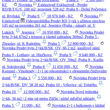
Kč
Novinka
Exkluzivně
Exkluzivně - Prodej
RD/B/T/G/S, 248 m2, pozemek 528 m2, Praha 9 - Dolní Počernice,
ul. Rtyňská
Praha 9
18 976 040,- Kč
Novinka
Exkluzivně
Videoprohlídka
Prodej RD 5+kk s užitnou plochou
145 m2 na pozemku 261 m2, Jesenice (Praha - západ), ul. V
Lukách
Jesenice
16 950 000,- Kč
Novinka
Prodej
bytu 3+kk 87m2 s terasou a vlastní zahradou 369m2, Praha 5 -
Zbraslav, ul. K Radotínu
Praha 5
12 800 000,- Kč
Novinka
Prodej bytu 2+kk/B/SK, OV, 66,2 m2, garážové stání,
Praha 9 - Letňany, ul. Hlučkova
Praha 9
9 640 000,- Kč
Novinka
Prodej bytu 2+kk/B/SK, OV, 59m2, Praha 8 - Karlín,
ul. Sokolovská
Praha 8
11 650 000,- Kč
Novinka
Korunní - Vinohrady | 1+1 po rekonstrukci v elegantním činžovním
domě
Praha 3
5 550 000,- Kč
Novinka
Prodej bytu
2+kk/B/SK, DV, 58,20 m2, Praha 10 - Vršovice, ul. Tolstého
Praha 10
12 000 000,- Kč
Novinka
Nová jednotka
1+kk, 36 m2 | 2 min od metra Zličín | nízké měsíční náklady
Praha 5
15 000,- Kč
Novinka
2+1 s balkonem v klidné