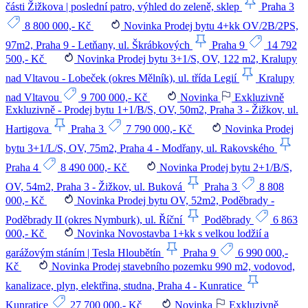
části Žižkova | poslední patro, výhled do zeleně, sklep
Praha 3
8 800 000,- Kč
Novinka
Prodej bytu 4+kk OV/2B/2PS,
97m2, Praha 9 - Letňany, ul. Škrábkových
Praha 9
14 792
500,- Kč
Novinka
Prodej bytu 3+1/S, OV, 122 m2, Kralupy
nad Vltavou - Lobeček (okres Mělník), ul. třída Legií
Kralupy
nad Vltavou
9 700 000,- Kč
Novinka
Exkluzivně
Exkluzivně - Prodej bytu 1+1/B/S, OV, 50m2, Praha 3 - Žižkov, ul.
Hartigova
Praha 3
7 790 000,- Kč
Novinka
Prodej
bytu 3+1/L/S, OV, 75m2, Praha 4 - Modřany, ul. Rakovského
Praha 4
8 490 000,- Kč
Novinka
Prodej bytu 2+1/B/S,
OV, 54m2, Praha 3 - Žižkov, ul. Buková
Praha 3
8 808
000,- Kč
Novinka
Prodej bytu OV, 52m2, Poděbrady -
Poděbrady II (okres Nymburk), ul. Říční
Poděbrady
6 863
000,- Kč
Novinka
Novostavba 1+kk s velkou lodžií a
garážovým stáním | Tesla Hloubětín
Praha 9
6 990 000,-
Kč
Novinka
Prodej stavebního pozemku 990 m2, vodovod,
kanalizace, plyn, elektřina, studna, Praha 4 - Kunratice
Kunratice
27 700 000,- Kč
Novinka
Exkluzivně